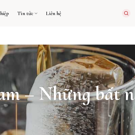
hiệp
Tin tức
Liên hệ
 cam – Những bất 