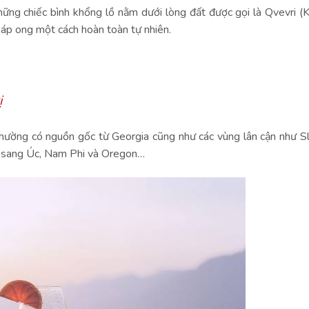
hững chiếc bình khổng lồ nằm dưới lòng đất được gọi là Qvevri (
áp ong một cách hoàn toàn tự nhiên.
ị
 thường có nguồn gốc từ
Georgia cũng như các vùng lân cận như Sl
ng sang Úc, Nam Phi và Oregon…