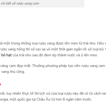
 chi tiết về rượu vang cam
à một trong những loại rượu vang được lên men từ trái nho. Nếu 
ượu vang hồng thì sẽ lưu lại vỏ một thời gian ngắn rồi sẽ loại bỏ.
 bỏ hạt
của trái nho sau đó đem ép thành nước và ủ lên men.
àu vàng cam đẹp mắt.
Thường phương pháp tạo nên rượu vang cam 
u vang thủ công.
o
 tuy nhiên thực tế thì lịch sử của loại rượu này đã có từ cách nay
eorgia, một quốc gia tại Châu Âu từ hơn 8 ngàn năm trước.