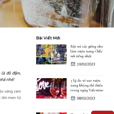
Bài Viết Mới
Bật mí các giống nho
làm rượu vang Chile
nổi tiếng nhất
10/02/2023
 là đỏ đậm,
há nhé!
5 lý do vì sao rượu
vang không thể thiếu
trong ngày Valentine
ượu vang cam
c lên men từ
08/02/2023