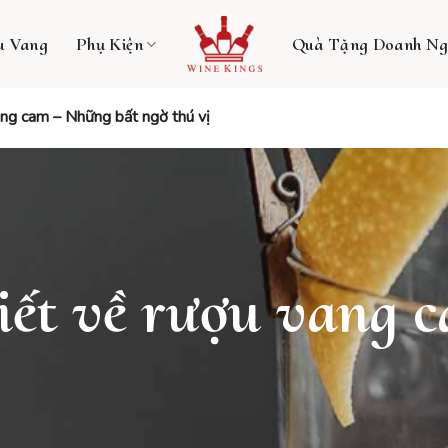
u Vang
Phụ Kiện
Quà Tặng Doanh Ng
vang cam – Những bất ngờ thú vị
tiết về rượu vang