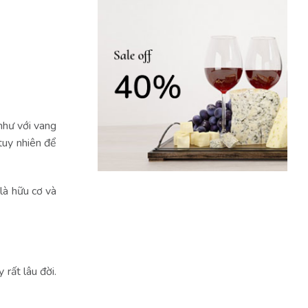
như với vang
 tuy nhiên để
là hữu cơ và
 rất lâu đời.