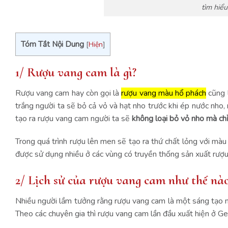
tìm hiểu
Tóm Tắt Nội Dung
[
Hiện
]
1/ Rượu vang cam là gì?
Rượu vang cam hay còn gọi là
rượu vang màu hổ phách
cũng l
trắng người ta sẽ bỏ cả vỏ và hạt nho trước khi ép nước nho, r
tạo ra rượu vang cam người ta sẽ
không loại bỏ vỏ nho mà chỉ
Trong quá trình rượu lên men sẽ tạo ra thứ chất lỏng với m
được sử dụng nhiều ở các vùng có truyền thống sản xuất rượ
2/ Lịch sử của rượu vang cam như thế nà
Nhiều người lầm tưởng rằng rượu vang cam là một sáng tạo mới,
Theo các chuyên gia thì rượu vang cam lần đầu xuất hiện ở G