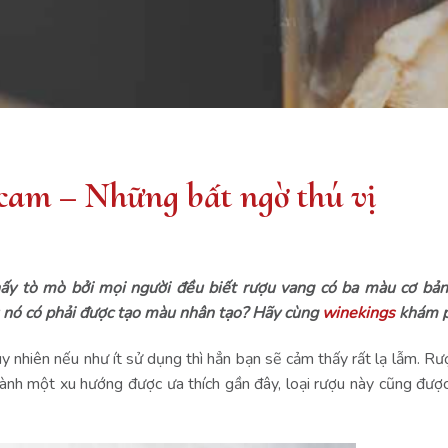
 cam – Những bất ngờ thú vị
ấy tò mò bởi mọi người đều biết rượu vang có ba màu cơ bản
u nó có phải được tạo màu nhân tạo? Hãy cùng
winekings
khám p
y nhiên nếu như ít sử dụng thì hẳn bạn sẽ cảm thấy rất lạ lẫm. R
ành một xu hướng được ưa thích gần đây, loại rượu này cũng đượ