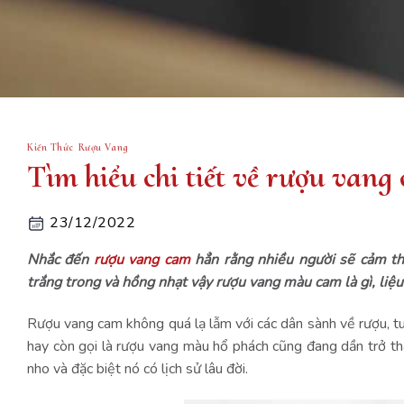
Kiến Thức Rượu Vang
Tìm hiểu chi tiết về rượu vang
23/12/2022
Nhắc đến
rượu vang cam
hẳn rằng nhiều người sẽ cảm th
trắng trong và hồng nhạt vậy rượu vang màu cam là gì, liệ
Rượu vang cam không quá lạ lẫm với các dân sành về rượu, tu
hay còn gọi là rượu vang màu hổ phách cũng đang dần trở th
nho và đặc biệt nó có lịch sử lâu đời.