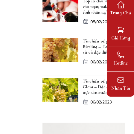
Top 10 chai rượu vang
cho ngày valentine lễ
tình nhân 14/2
Trang Chủ
08/02/2023
Giỏ Hàng
Tìm hiểu về giống nho
Riesling – Rượu, lịch
sử và đặc điểm
06/02/2023
Hotline
Tìm hiểu về giống nho
Glera – Đặc điểm, khu
Nhắn Tin
vực sản xuất
06/02/2023