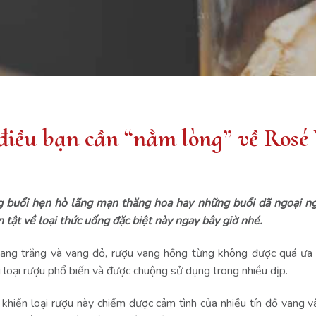
điều bạn cần “nằm lòng” về Rosé
 buổi hẹn hò lãng mạn thăng hoa hay những buổi dã ngoại ngo
tật về loại thức uống đặc biệt này ngay bây giờ nhé.
vang trắng và vang đỏ, rượu vang hồng từng không được quá ưa
g loại rượu phổ biến và được chuộng sử dụng trong nhiều dịp.
hiến loại rượu này chiếm được cảm tình của nhiều tín đồ vang và