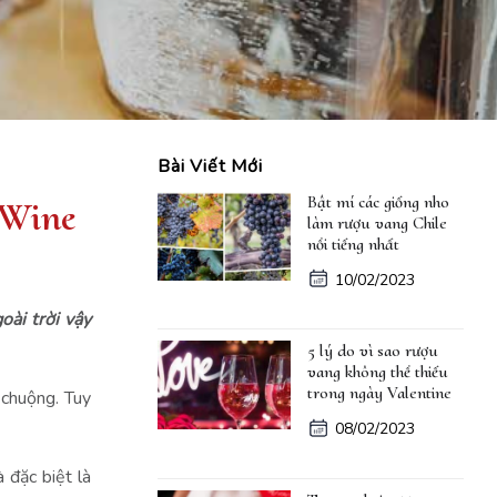
Bài Viết Mới
Bật mí các giống nho
 Wine
làm rượu vang Chile
nổi tiếng nhất
10/02/2023
ài trời vậy
5 lý do vì sao rượu
vang không thể thiếu
trong ngày Valentine
 chuộng. Tuy
08/02/2023
 đặc biệt là