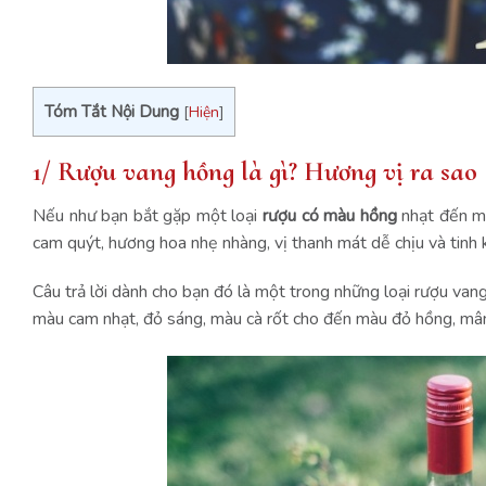
Tóm Tắt Nội Dung
[
Hiện
]
1/ Rượu vang hồng là gì? Hương vị ra sao
Nếu như bạn bắt gặp một loại
rượu có màu hồng
nhạt đến mà
cam quýt, hương hoa nhẹ nhàng, vị thanh mát dễ chịu và tinh k
Câu trả lời dành cho bạn đó là một trong những loại rượu vang
màu cam nhạt, đỏ sáng, màu cà rốt cho đến màu đỏ hồng, mâm x