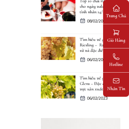
Top 10 chai rượu vang
cho ngày valentine lễ
tình nhân 14/2
Trang Chủ
08/02/2023
Tìm hiểu về giống nho
Giỏ Hàng
Riesling – Rượu, lịch
sử và đặc điểm
06/02/2023
Hotline
Tìm hiểu về giống nho
Glera – Đặc điểm, khu
Nhắn Tin
vực sản xuất
06/02/2023