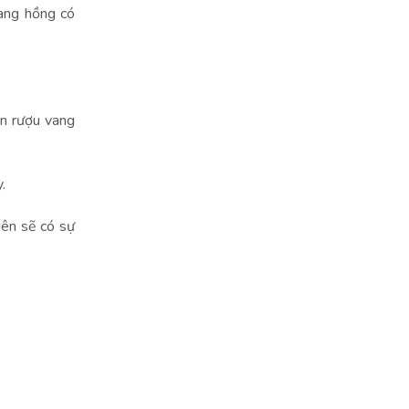
vang hồng có
ắn rượu vang
.
iên sẽ có sự