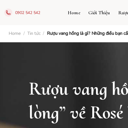
Skip
to
Home
Giới Thiệu
Rượ
0902 542 542
content
Home
/
Tin tức
/
Rượu vang hồng là gì? Những điều bạn c
Rượu vang hồ
lòng” về Rosé