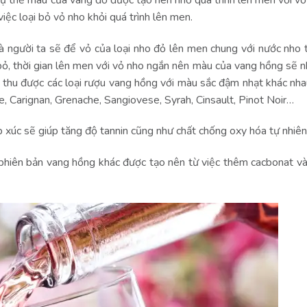
iệc loại bỏ vỏ nho khỏi quá trình lên men.
à người ta sẽ để vỏ của loại nho đỏ lên men chung với nước nho t
ỏ, thời gian lên men với vỏ nho ngắn nên màu của vang hồng sẽ 
ẽ thu được các loại rượu vang hồng với màu sắc đậm nhạt khác nha
, Carignan, Grenache, Sangiovese, Syrah, Cinsault, Pinot Noir…
ếp xúc sẽ giúp tăng độ tannin cũng như chất chống oxy hóa tự nhiê
 phiên bản vang hồng khác được tạo nên từ việc thêm cacbonat v