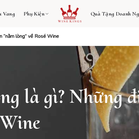
u Vang
Phụ Kiện
Quà Tặng Doanh Ng
ần “nằm lòng” về Rosé Wine
ng là gì? Những đ
 Wine