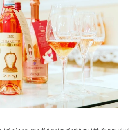
Cụ thể màu của vang đỏ được tạo nên nhờ quá trình lên men với vỏ