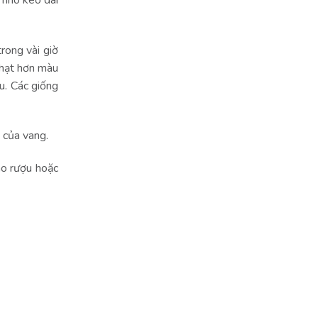
rong vài giờ
nhạt hơn màu
u. Các giống
n của vang.
ào rượu hoặc