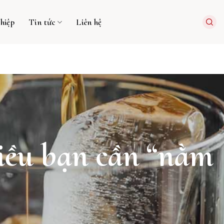
hiệp
Tin tức
Liên hệ
iều bạn cần “nằm