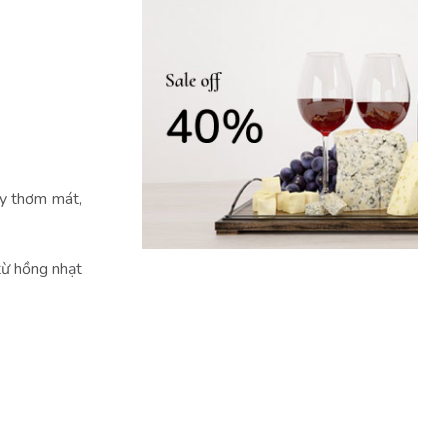
ây thơm mát,
 từ hồng nhạt