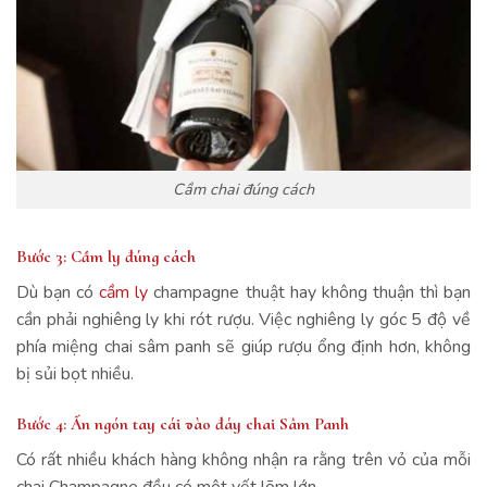
Cầm chai đúng cách
Bước 3: Cầm ly đúng cách
Dù bạn có
cầm ly
champagne thuật hay không thuận thì bạn
cần phải nghiêng ly khi rót rượu. Việc nghiêng ly góc 5 độ về
phía miệng chai sâm panh sẽ giúp rượu ổng định hơn, không
bị sủi bọt nhiều.
Bước 4: Ấn ngón tay cái vào đáy chai Sâm Panh
Có rất nhiều khách hàng không nhận ra rằng trên vỏ của mỗi
chai Champagne đều có một vết lõm lớn.