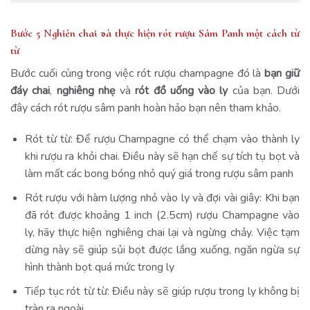
Bước 5 Nghiên chai và thực hiện rót rượu Sâm Panh một cách từ
từ
Bước cuối cùng trong việc rót rượu champagne đó là
bạn giữ
đáy chai
,
nghiêng nhẹ
và
rót đồ uống vào ly
của bạn. Dưới
đây cách rót rượu sâm panh hoàn hảo bạn nên tham khảo.
Rót từ từ: Để rượu Champagne có thể chạm vào thành ly
khi rượu ra khỏi chai. Điều này sẽ hạn chế sự tích tụ bọt và
làm mất các bong bóng nhỏ quý giá trong rượu sâm panh
Rót rượu với hàm lượng nhỏ vào ly và đợi vài giây: Khi bạn
đã rót được khoảng 1 inch (2.5cm) rượu Champagne vào
ly, hãy thực hiện nghiêng chai lại và ngừng chảy. Việc tạm
dừng này sẽ giúp sủi bọt được lắng xuống, ngăn ngừa sự
hình thành bọt quá mức trong ly
Tiếp tục rót từ từ: Điều này sẽ giúp rượu trong ly không bị
tràn ra ngoài