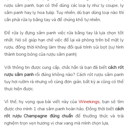
rượu sâm panh, bạn có thể dùng các loại ly như ly coupe, ly
sâm panh hay ly hoa tulip. Tuy nhiên, dù bạn dùng loại nào thì
cần phải rửa ly bằng tay và để chúng khô tự nhiên.
Để rửa ly đựng sâm panh việc rửa bằng tay là lựa chọn tốt
nhất. Nó sẽ giúp hạn chế việc để lại xà phòng trên bề mặt ly
rượu, đồng thời không làm thay đổi quá trình sủi bọt (sự hình
thành bong bóng của rượu sâm panh)
Với thông tin được cung cấp, chắc hẳn là bạn đã biết
cách rót
rượu sâm panh
rồi đúng không nào? Cách rót rượu sâm panh
tuy hơi rườm rà nhưng vô cùng đơn giản, bất kỳ ai cũng có thể
thực hiện được.
Vì thế, hy vọng qua bài viết này của
Winekings
, bạn sẽ tìm
được cho mình 1 chai sâm panh hoàn hảo. Đồng thời biết
cách
rót rượu Champagne đúng chuẩn
để thưởng thức và trải
nghiệm trọn vẹn hương vị chai vang mà mình chọn lựa,