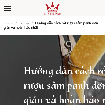
Skip
to
content
Home
/
Tin tức
/
Hướng dẫn cách rót rượu sâm panh đơn
giản và hoàn hảo nhất
Hướng dẫn cách ró
rượu sâm panh đơ
giản và hoàn hảo 