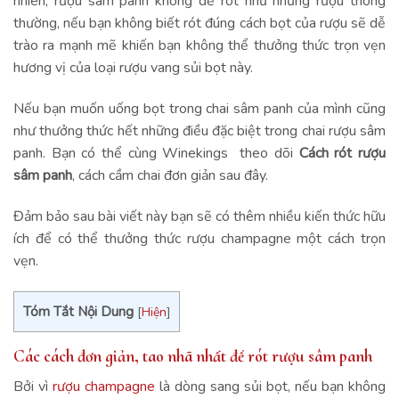
nhiên, rượu sâm panh không dễ rót như những rượu thông
thường, nếu bạn không biết rót đúng cách bọt của rượu sẽ dễ
trào ra mạnh mẽ khiến bạn không thể thưởng thức trọn vẹn
hương vị của loại rượu vang sủi bọt này.
Nếu bạn muốn uống bọt trong chai sâm panh của mình cũng
như thưởng thức hết những điều đặc biệt trong chai rượu sâm
panh. Bạn có thể cùng Winekings theo dõi
Cách rót rượu
sâm panh
, cách cầm chai đơn giản sau đây.
Đảm bảo sau bài viết này bạn sẽ có thêm nhiều kiến thức hữu
ích để có thể thưởng thức rượu champagne một cách trọn
vẹn.
Tóm Tắt Nội Dung
[
Hiện
]
Các cách
đơn giản, tao nhã nhất để
rót rượu sâm panh
Bởi vì
rượu champagne
là dòng sang sủi bọt, nếu bạn không