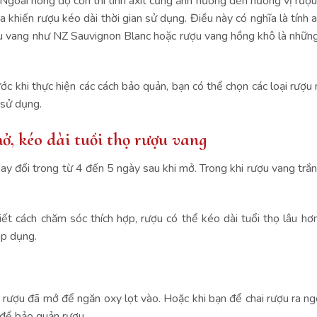
Ngoài nồng độ cồn thì tính axit cũng ảnh hưởng đến hương vị rượu 
 khiến rượu kéo dài thời gian sử dụng. Điều này có nghĩa là tính 
ợu vang như NZ Sauvignon Blanc hoặc rượu vang hồng khô là những
rước khi thực hiện các cách bảo quản, bạn có thể chọn các loại rượ
 sử dụng.
mở, kéo dài tuổi thọ rượu vang
ay đổi trong từ 4 đến 5 ngày sau khi mở. Trong khi rượu vang trắ
biết cách chăm sóc thích hợp, rượu có thể kéo dài tuổi thọ lâu hơ
áp dụng.
i rượu đã mở để ngăn oxy lọt vào. Hoặc khi bạn để chai rượu ra n
i để bảo quản rượu.