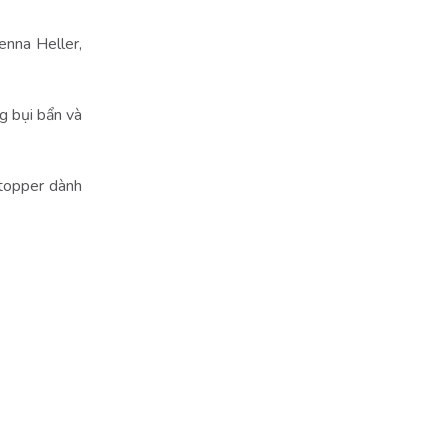
Jenna Heller,
ng bụi bẩn và
 topper dành