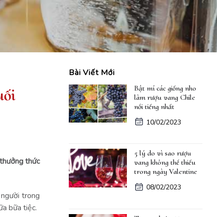
Bài Viết Mới
Bật mí các giống nho
uối
làm rượu vang Chile
nổi tiếng nhất
10/02/2023
5 lý do vì sao rượu
ừ thưởng thức
vang không thể thiếu
trong ngày Valentine
08/02/2023
 người trong
ữa bữa tiệc.