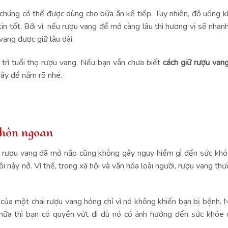
vì chúng có thể được dùng cho bữa ăn kế tiếp. Tuy nhiên, đồ uống 
tin tốt. Bởi vì, nếu rượu vang để mở càng lâu thì hương vị sẽ nhan
 vang được giữ lâu dài.
 trì tuổi thọ rượu vang. Nếu bạn vẫn chưa biết
cách giữ rượu van
 đây để nắm rõ nhé.
khôn ngoan
ai rượu vang đã mở nắp cũng không gây nguy hiểm gì đến sức khỏ
i nảy nở. Vì thế, trong xã hội và văn hóa loài người, rượu vang t
i của một chai rượu vang hỏng chỉ vì nó không khiến bạn bị bệnh.
 nữa thì bạn có quyền vứt đi dù nó có ảnh hưởng đến sức khỏe