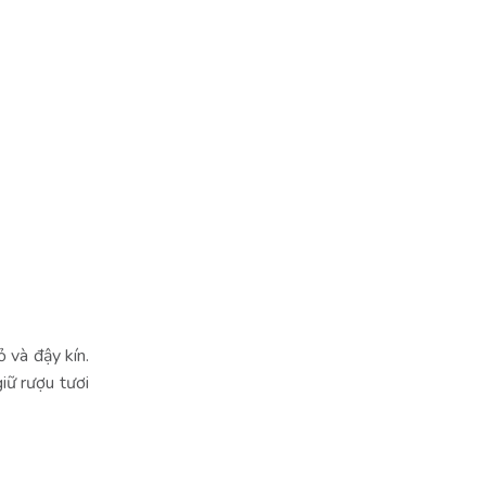
 và đậy kín.
iữ rượu tươi