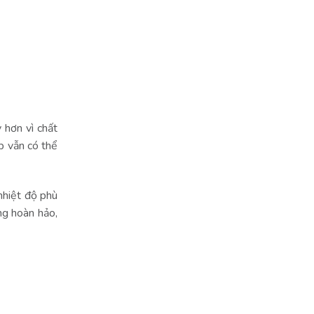
 hơn vì chất
p vẫn có thể
 nhiệt độ phù
ng hoàn hảo,