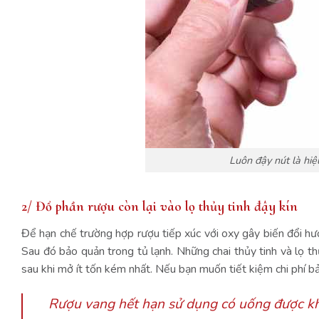
Luôn đậy nút là hiệ
2/ Đổ phần rượu còn lại vào lọ thủy tinh đậy kín
Để hạn chế trường hợp rượu tiếp xúc với oxy gây biến đổi hươ
Sau đó bảo quản trong tủ lạnh. Những chai thủy tinh và lọ th
sau khi mở ít tốn kém nhất. Nếu bạn muốn tiết kiệm chi phí b
Rượu vang hết hạn sử dụng có uống được k