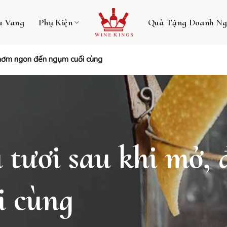
u Vang
Phụ Kiện
Quà Tặng Doanh Ng
thơm ngon đến ngụm cuối cùng
 tươi sau khi mở,
i cùng