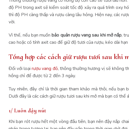
Thông thường rượu vang có nồng độ cồn cao sẽ tươi lâu hơn. 
độ PH trong axit sẽ kiểm soát tốc độ xảy ra quá trình oxy hóa
thì độ PH càng thấp và rượu càng lâu hỏng. Hiện nay, các rư
vời.
Vì thế, nếu bạn muốn
bảo quản rượu vang sau khi mở nắp
, t
cao hoặc có tính axit cao để giữ độ tươi của rượu, kéo dài hạn
Tổng hợp các cách giữ rượu tươi sau khi 
Đối với loại
rượu vang đỏ
, thông thường hương vị sẽ không th
hồng chỉ để được từ 2 đến 3 ngày.
Tuy nhiên, đây chỉ là thời gian tham khảo mà thôi, nếu bạn 
Dưới đây là các cách giữ rượu tươi sau khi mở mà bạn có thể 
1/ Luôn đậy nút
Khi bạn rót rượu hết một vòng đầu tiên, bạn nên đậy nắp cha
nháp trong tương lai, bạn nên đậy nắp trong thời gian chờ đợ