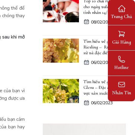
Top 10 chai rượu vang
cho ngày valentine lễ
không thể để
tình nhân 14/2
h chóng thay
Trang Chủ
08/02/2023
g sau khi mở
Tìm hiểu về giống nho
Giỏ Hàng
Riesling – Rượu, lịch
sử và đặc điểm
06/02/2023
Hotline
Tìm hiểu về giống nho
Glera – Đặc điểm, khu
e của bạn vì
Nhắn Tin
vực sản xuất
hường được ưa
06/02/2023
 Nếu bạn cảm
 của bạn hay