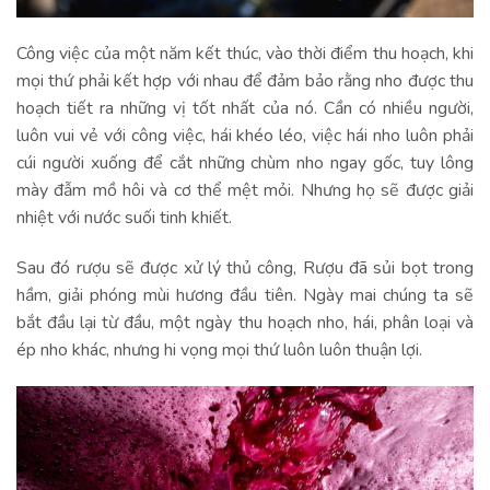
Công việc của một năm kết thúc, vào thời điểm thu hoạch, khi
mọi thứ phải kết hợp với nhau để đảm bảo rằng nho được thu
hoạch tiết ra những vị tốt nhất của nó. Cần có nhiều người,
luôn vui vẻ với công việc, hái khéo léo, việc hái nho luôn phải
cúi người xuống để cắt những chùm nho ngay gốc, tuy lông
mày đẫm mồ hôi và cơ thể mệt mỏi. Nhưng họ sẽ được giải
nhiệt với nước suối tinh khiết.
Sau đó rượu sẽ được xử lý thủ công, Rượu đã sủi bọt trong
hầm, giải phóng mùi hương đầu tiên. Ngày mai chúng ta sẽ
bắt đầu lại từ đầu, một ngày thu hoạch nho, hái, phân loại và
ép nho khác, nhưng hi vọng mọi thứ luôn luôn thuận lợi.