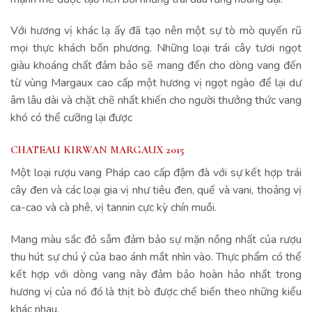
Với hương vị khác lạ ấy đã tạo nên một sự tò mò quyến rũ
mọi thực khách bốn phương. Những loại trái cây tươi ngọt
giàu khoáng chất đảm bảo sẽ mang đến cho dòng vang đến
từ vùng Margaux cao cấp một hương vị ngọt ngào để lại dư
âm lâu dài và chặt chẽ nhất khiến cho người thưởng thức vang
khó có thể cưỡng lại được
CHATEAU KIRWAN MARGAUX 2015
Một loại rượu vang Pháp cao cấp đậm đà với sự kết hợp trái
cây đen và các loại gia vị như tiêu đen, quế và vani, thoảng vị
ca-cao và cà phê, vị tannin cực kỳ chín muồi.
Mang màu sắc đỏ sẫm đảm bảo sự mặn nồng nhất của rượu
thu hút sự chú ý của bao ánh mắt nhìn vào. Thực phẩm có thể
kết hợp với dòng vang này đảm bảo hoàn hảo nhất trong
hương vị của nó đó là thịt bò được chế biến theo những kiểu
khác nhau.