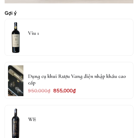
Gợi ý
Viu 1
Dụng cụ khui Rượu Vang điện nhập khẩu cao
cấp
950,000
₫
855,000
₫
WE