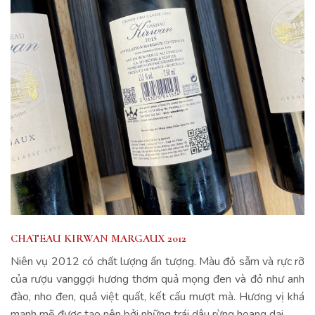
CHATEAU KIRWAN MARGAUX 2012
Niên vụ 2012 có chất lượng ấn tượng. Màu đỏ sẫm và rực rỡ
của rượu vanggợi hương thơm quả mọng đen và đỏ như anh
đào, nho đen, quả việt quất, kết cấu mượt mà. Hương vị khá
mạnh mẽ được tạo nên bởi những trái dâu rừng hoang dại.