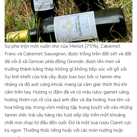
Sự pha trộn một vườn nho của Merlot (75%), Cabernet
Franc và Cabernet Sauvignon, được trồng trên đất sét và đất
đá vôi ở xã Gensac phía đông Gironde, được lên men và
trưởng thành bằng thép không gỉ không tiếp xúc với gỗ sồi.
Sự tinh khiết của trái cây, được bao bọc bởi vị tannin nhẹ
nhàng và độ axit sảng khoái, mang lại cảm giác thích thú khi
cầm trên tay. Hương vị đậm đà và có màu ruby-garnet sáng,
hương thơm rực rỡ của quả anh đào và đại hoàng, hoa tím và
hoa hồng dại, trong vòm miệng tập trung tuyệt vời vào những
tannin chín, trái cây hàng rào tươi xếp lớp trên một khoáng
chất mịn chạy từ đầu đến cuối. Đó là một loại rượu Claret cực
kỳ ngon. Thưởng thức riêng hoặc với các món nướng hoặc