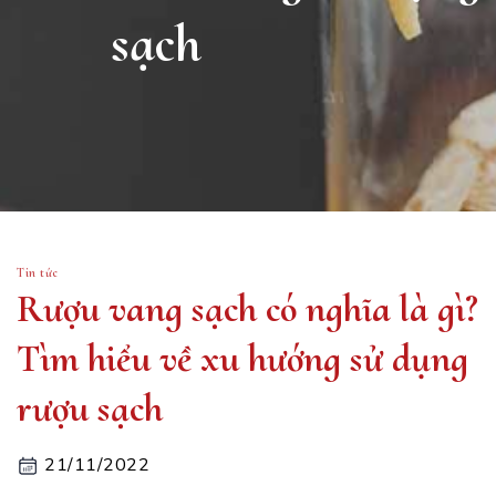
sạch
Tin tức
Rượu vang sạch có nghĩa là gì?
Tìm hiểu về xu hướng sử dụng
rượu sạch
21/11/2022