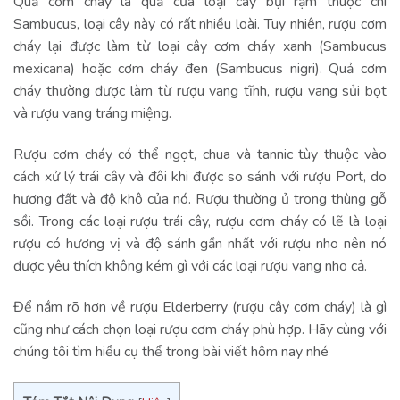
Quả cơm cháy là quả của loại cây bụi rậm thuộc chi
Sambucus, loại cây này có rất nhiều loài. Tuy nhiên, rượu cơm
cháy lại được làm từ loại cây cơm cháy xanh (Sambucus
mexicana) hoặc cơm cháy đen (Sambucus nigri). Quả cơm
cháy thường được làm từ rượu vang tĩnh, rượu vang sủi bọt
và rượu vang tráng miệng.
Rượu cơm cháy có thể ngọt, chua và tannic tùy thuộc vào
cách xử lý trái cây và đôi khi được so sánh với rượu Port, do
hương đất và độ khô của nó. Rượu thường ủ trong thùng gỗ
sồi. Trong các loại rượu trái cây, rượu cơm cháy có lẽ là loại
rượu có hương vị và độ sánh gần nhất với rượu nho nên nó
được yêu thích không kém gì với các loại rượu vang nho cả.
Để nắm rõ hơn về rượu Elderberry (rượu cây cơm cháy) là gì
cũng như cách chọn loại rượu cơm cháy phù hợp. Hãy cùng với
chúng tôi tìm hiểu cụ thể trong bài viết hôm nay nhé