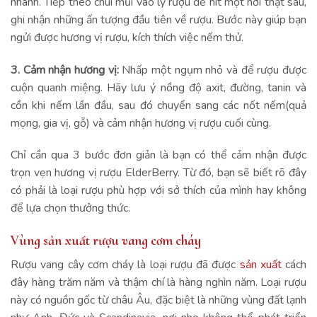
nhanh. Tiếp theo chúi mũi vào ly rượu để hít một hơi thật sâu,
ghi nhận những ấn tượng đầu tiên về rượu. Bước này giúp bạn
ngửi được hương vị rượu, kích thích việc nếm thử.
3. Cảm nhận hương vị:
Nhấp một ngụm nhỏ và để rượu được
cuộn quanh miệng. Hãy lưu ý nồng độ axit, đường, tanin và
cồn khi nếm lần đầu, sau đó chuyển sang các nốt nếm(quả
mọng, gia vị, gỗ) và cảm nhận hương vị rượu cuối cùng.
Chỉ cần qua 3 bước đơn giản là bạn có thể cảm nhận được
trọn vẹn hương vị rượu ElderBerry. Từ đó, bạn sẽ biết rõ đây
có phải là loại rượu phù hợp với sở thích của mình hay không
để lựa chọn thưởng thức.
Vùng sản xuất rượu vang cơm cháy
Rượu vang cây cơm cháy là loại rượu đã được
sản xuất
cách
đây hàng trăm năm và thậm chí là hàng nghìn năm. Loại rượu
này có nguồn gốc từ châu Âu, đặc biệt là những vùng đất lạnh