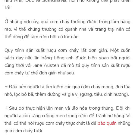
như Anh, Đức và Scandinavia, nơi nho không thể phát triển
tốt.
Ở những nơi này, quả cơm cháy thường được trồng làm hàng
rào, vì thế chúng thường có quanh nhà và trang trại nên có
thể dùng để làm rượu bất cứ lúc nào.
Quy trình sản xuất rượu cơm cháy rất đơn giản. Một cuốn
sách dạy nấu ăn bằng tiếng anh được biên soạn bởi người
cùng thời với Jane Austen đã mô tả quy trình sản xuất rượu
cơm cháy tự chế đơn giản như sau.
+ Đầu tiên người ta tìm kiếm các quả cơm cháy mọng, đun lửa
nhỏ, lọc bỏ bã, thêm đường và gia vị (gừng, tiêu, đinh hương).
+ Sau đó thực hiện lên men và lão hóa trong thùng. Đôi khi
người ta còn tăng cường men trong rượu để tránh hư hỏng. Vì
thế, có thể nói rượu cơm cháy thực chất là để
bảo quản
những
quả cơm cháy tươi.