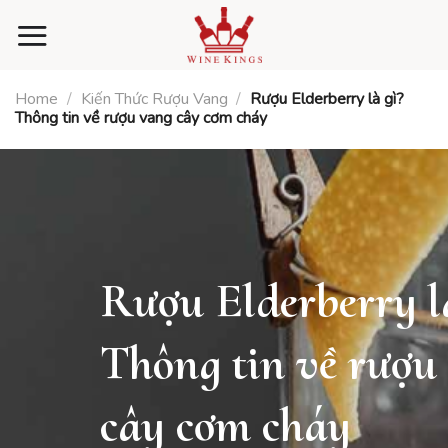
Skip
to
content
Home
/
Kiến Thức Rượu Vang
/
Rượu Elderberry là gì?
Thông tin về rượu vang cây cơm cháy
Rượu Elderberry l
Thông tin về rượu
cây cơm cháy