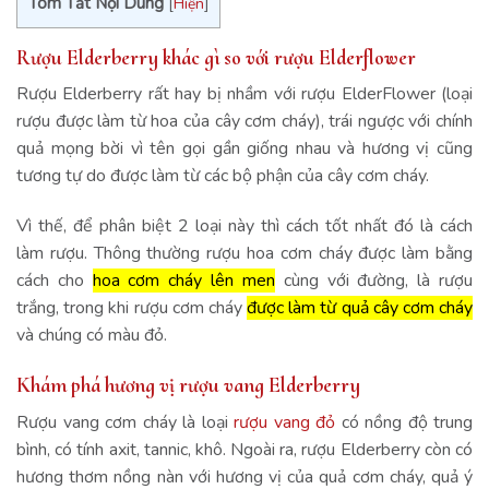
Tóm Tắt Nội Dung
[
Hiện
]
Rượu Elderberry khác gì so với rượu Elderflower
Rượu Elderberry rất hay bị nhầm với rượu ElderFlower (loại
rượu được làm từ hoa của cây cơm cháy), trái ngược với chính
quả mọng bời vì tên gọi gần giống nhau và hương vị cũng
tương tự do được làm từ các bộ phận của cây cơm cháy.
Vì thế, để phân biệt 2 loại này thì cách tốt nhất đó là cách
làm rượu. Thông thường rượu hoa cơm cháy được làm bằng
cách cho
hoa cơm cháy lên men
cùng với đường, là rượu
trắng, trong khi rượu cơm cháy
được làm từ quả cây cơm cháy
và chúng có màu đỏ.
Khám phá hương vị rượu vang Elderberry
Rượu vang cơm cháy là loại
rượu vang đỏ
có nồng độ trung
bình, có tính axit, tannic, khô. Ngoài ra, rượu Elderberry còn có
hương thơm nồng nàn với hương vị của quả cơm cháy, quả ý