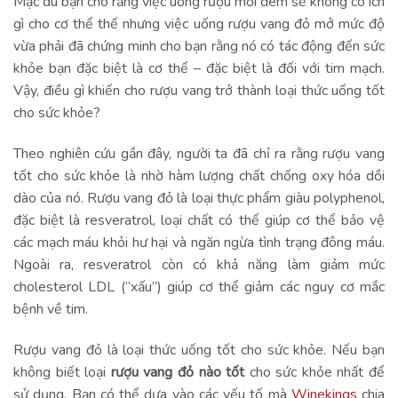
Mặc dù bạn cho rằng việc uống rượu mỗi đêm sẽ không có ích
gì cho cơ thể thế nhưng việc uống rượu vang đỏ mở mức độ
vừa phải đã chứng minh cho bạn rằng nó có tác động đến sức
khỏe bạn đặc biệt là cơ thể – đặc biệt là đối với tim mạch.
Vậy, điều gì khiến cho rượu vang trở thành loại thức uống tốt
cho sức khỏe?
Theo nghiên cứu gần đây, người ta đã chỉ ra rằng rượu vang
tốt cho sức khỏe là nhờ hàm lượng chất chống oxy hóa dồi
dào của nó. Rượu vang đỏ là loại thực phẩm giàu polyphenol,
đặc biệt là resveratrol, loại chất có thể giúp cơ thể bảo vệ
các mạch máu khỏi hư hại và ngăn ngừa tình trạng đông máu.
Ngoài ra, resveratrol còn có khả năng làm giảm mức
cholesterol LDL (“xấu”) giúp cơ thể giảm các nguy cơ mắc
bệnh về tim.
Rượu vang đỏ là loại thức uống tốt cho sức khỏe. Nếu bạn
không biết loại
rượu vang đỏ nào tốt
cho sức khỏe nhất để
sử dụng. Bạn có thể dựa vào các yếu tố mà
Winekings
chia