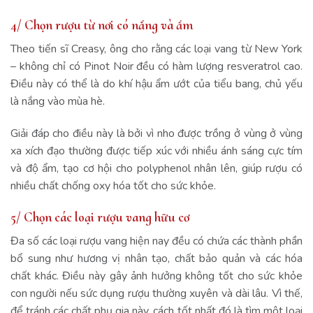
4/ Chọn rượu từ nơi có nắng và ẩm
Theo tiến sĩ Creasy, ông cho rằng các loại vang từ New York
– không chỉ có Pinot Noir đều có hàm lượng resveratrol cao.
Điều này có thể là do khí hậu ẩm ướt của tiểu bang, chủ yếu
là nắng vào mùa hè.
Giải đáp cho điều này là bởi vì nho được trồng ở vùng ở vùng
xa xích đạo thường được tiếp xúc với nhiều ánh sáng cực tím
và độ ẩm, tạo cơ hội cho polyphenol nhân lên, giúp rượu có
nhiều chất chống oxy hóa tốt cho sức khỏe.
5/ Chọn các loại rượu vang hữu cơ
Đa số các loại rượu vang hiện nay đều có chứa các thành phần
bổ sung như hương vị nhân tạo, chất bảo quản và các hóa
chất khác. Điều này gây ảnh hưởng không tốt cho sức khỏe
con người nếu sức dụng rượu thường xuyên và dài lâu. Vì thế,
để tránh các chất phụ gia này, cách tốt nhất đó là tìm một loại