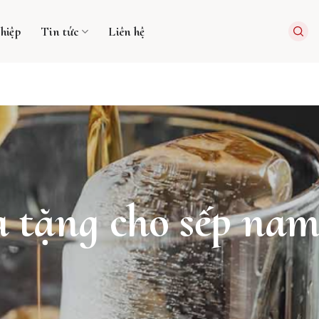
hiệp
Tin tức
Liên hệ
à tặng cho sếp na