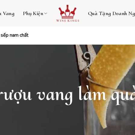
u Vang
Phụ Kiện
Quà Tặng Doanh Ng
o sếp nam chất
 rượu vang làm qu