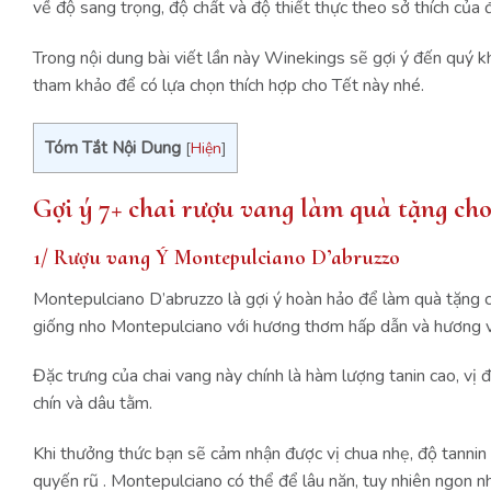
về độ sang trọng, độ chất và độ thiết thực theo sở thích của 
Trong nội dung bài viết lần này Winekings sẽ gợi ý đến quý 
tham khảo để có lựa chọn thích hợp cho Tết này nhé.
Tóm Tắt Nội Dung
[
Hiện
]
Gợi ý 7+ chai rượu vang làm quà tặng cho
1/ Rượu vang Ý Montepulciano D’abruzzo
Montepulciano D’abruzzo là gợi ý hoàn hảo để làm quà tặng c
giống nho Montepulciano với hương thơm hấp dẫn và hương v
Đặc trưng của chai vang này chính là hàm lượng tanin cao, 
chín và dâu tằm.
Khi thưởng thức bạn sẽ cảm nhận được vị chua nhẹ, độ tannin 
quyến rũ . Montepulciano có thể để lâu năn, tuy nhiên ngon nhấ