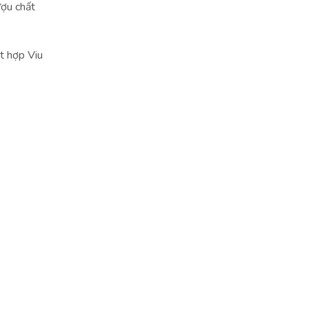
ượu chất
ết hợp Viu