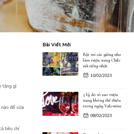
Bài Viết Mới
Bật mí các giống nho
làm rượu vang Chile
nổi tiếng nhất
10/02/2023
n tặng gì
5 lý do vì sao rượu
vang không thể thiếu
trong ngày Valentine
u nào để vừa
08/02/2023
 tiêu chí