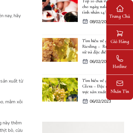
Top 10 chai rượu vang
cho ngày valentine lễ
tình nhân 14/2
ện nay, hãy
Trang Chủ
08/02/2023
Tìm hiểu về giống nho
Giỏ Hàng
Riesling – Rượu, lịch
sử và đặc điểm
06/02/2023
Hotline
Tìm hiểu về giống nho
 sản xuất từ
Glera – Đặc điểm, khu
Nhắn Tin
vực sản xuất
ào, mâm xôi
06/02/2023
ng này thêm
thịt bò, cừu