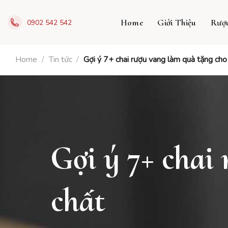
Skip
to
Home
Giới Thiệu
Rượ
0902 542 542
content
Home
/
Tin tức
/
Gợi ý 7+ chai rượu vang làm quà tặng ch
Gợi ý 7+ chai
chất