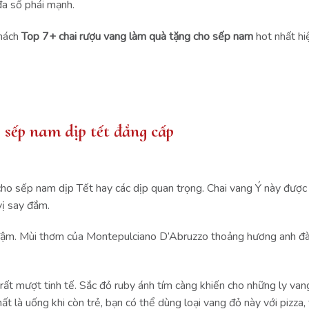
đa số phái mạnh.
khách
Top 7+ chai rượu vang làm quà tặng cho sếp nam
hot nhất hi
 sếp nam dịp tết đẳng cấp
ho sếp nam dịp Tết hay các dịp quan trọng. Chai vang Ý này được
ị say đắm.
vị đậm. Mùi thơm của Montepulciano D’Abruzzo thoảng hương anh đ
rất mượt tinh tế. Sắc đỏ ruby ánh tím càng khiến cho những ly va
t là uống khi còn trẻ, bạn có thể dùng loại vang đỏ này với pizza, 