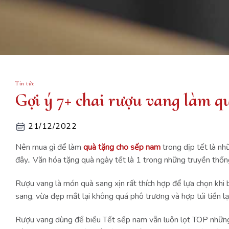
Tin tức
Gợi ý 7+ chai rượu vang làm q
21/12/2022
Nên mua gì để làm
quà tặng cho sếp nam
trong dịp tết là nh
đây.. Văn hóa tặng quà ngày tết là 1 trong những truyền thốn
Rượu vang là món quà sang xịn rất thích hợp để lựa chọn khi
sang, vừa đẹp mắt lại không quá phô trương và hợp túi tiền lại
Rượu vang dùng để biếu Tết sếp nam vẫn luôn lọt TOP những 