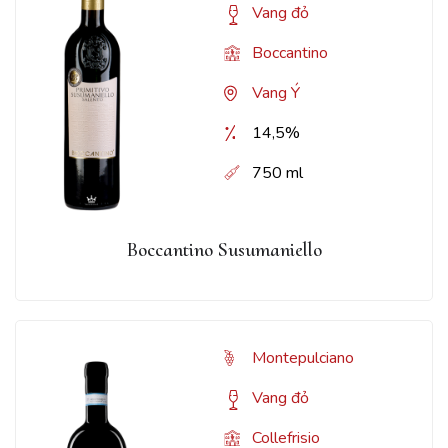
Vang đỏ
Boccantino
Vang Ý
14,5%
750 ml
Boccantino Susumaniello
Montepulciano
Vang đỏ
Collefrisio