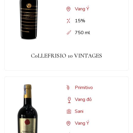
Vang Ý
15%
750 ml
C0LLEFRISIO 10 VINTAGES
Primitivo
Vang đỏ
Sani
Vang Ý