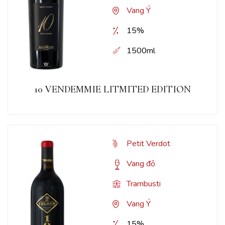
Vang Ý
15%
1500ml
10 VENDEMMIE LITMITED EDITION
Petit Verdot
Vang đỏ
Trambusti
Vang Ý
15%