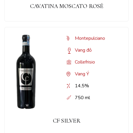
CAVATINA MOSCATO ROSÉ
Montepulciano
Vang đỏ
Collefrisio
Vang Ý
14,5%
750 ml
CF SILVER