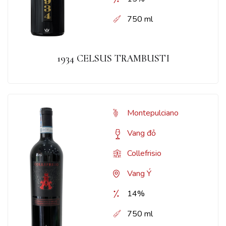
750 ml
1934 CELSUS TRAMBUSTI
Montepulciano
Vang đỏ
Collefrisio
Vang Ý
14%
750 ml