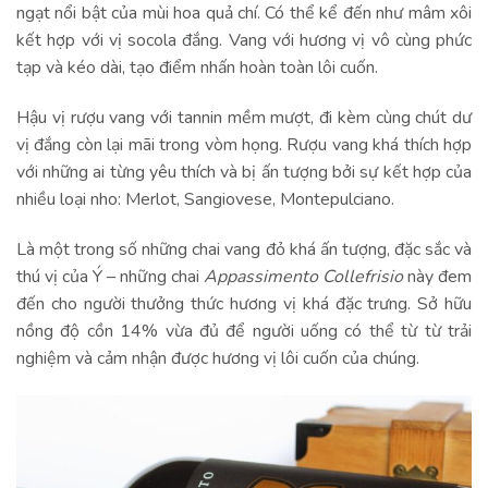
ngạt nổi bật của mùi hoa quả chí. Có thể kể đến như mâm xôi
kết hợp với vị socola đắng. Vang với hương vị vô cùng phức
tạp và kéo dài, tạo điểm nhấn hoàn toàn lôi cuốn.
Hậu vị rượu vang với tannin mềm mượt, đi kèm cùng chút dư
vị đắng còn lại mãi trong vòm họng. Rượu vang khá thích hợp
với những ai từng yêu thích và bị ấn tượng bởi sự kết hợp của
nhiều loại nho: Merlot, Sangiovese, Montepulciano.
Là một trong số những chai vang đỏ khá ấn tượng, đặc sắc và
thú vị của Ý – những chai
Appassimento Collefrisio
này đem
đến cho người thưởng thức hương vị khá đặc trưng. Sở hữu
nồng độ cồn 14% vừa đủ để người uống có thể từ từ trải
nghiệm và cảm nhận được hương vị lôi cuốn của chúng.