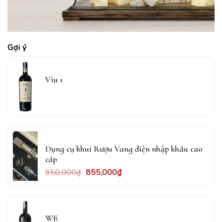
Gợi ý
Viu 1
Dụng cụ khui Rượu Vang điện nhập khẩu cao
cấp
950,000
₫
855,000
₫
WE