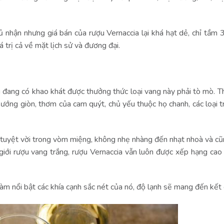
ủ nhận nhưng giá bán của rượu Vernaccia lại khá hạt dẻ, chỉ tầm
 trị cả về mặt lịch sử và đương đại.
i đang có khao khát được thưởng thức loại vang này phải tò mò. T
ớng giòn, thơm của cam quýt, chủ yếu thuộc họ chanh, các loại tr
ng tuyệt vời trong vòm miệng, không nhẹ nhàng đến nhạt nhoà và c
iới rượu vang trắng, rượu Vernaccia vẫn luôn được xếp hạng cao 
àm nổi bật các khía cạnh sắc nét của nó, độ lạnh sẽ mang đến kết 