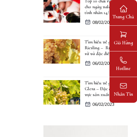
Top 10 chai rượu vang
cho ngày valentine lễ
tình nhân 14/2
Trang Chủ
08/02/2023
Tìm hiểu về giống nho
Giỏ Hàng
Riesling – Rượu, lịch
sử và đặc điểm
06/02/2023
Hotline
Tìm hiểu về giống nho
Glera – Đặc điểm, khu
Nhắn Tin
vực sản xuất
06/02/2023