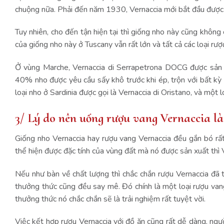
chuộng nữa. Phải đến năm 1930, Vernaccia mới bắt đầu được ưa
Tuy nhiên, cho đến tận hiện tại thì giống nho này cũng không 
của giống nho này ở Tuscany vẫn rất lớn và tất cả các loại r
Ở vùng Marche, Vernaccia di Serrapetrona DOCG được sản xuấ
40% nho được yêu cầu sấy khô trước khi ép, trộn với bất kỳ 
loại nho ở Sardinia được gọi là Vernaccia di Oristano, và một 
3/ Lý do nên uống rượu vang Vernaccia là
Giống nho Vernaccia hay rượu vang Vernaccia đều gắn bó rất 
thể hiện được đặc tính của vùng đất mà nó được sản xuất thì Ve
Nếu như bàn về chất lượng thì chắc chắn rượu Vernaccia đã t
thưởng thức cũng đều say mê. Đó chính là một loại rượu van
thưởng thức nó chắc chắn sẽ là trải nghiệm rất tuyệt vời.
Việc kết hợp rượu Vernaccia với đồ ăn cũng rất dễ dàng, ngườ