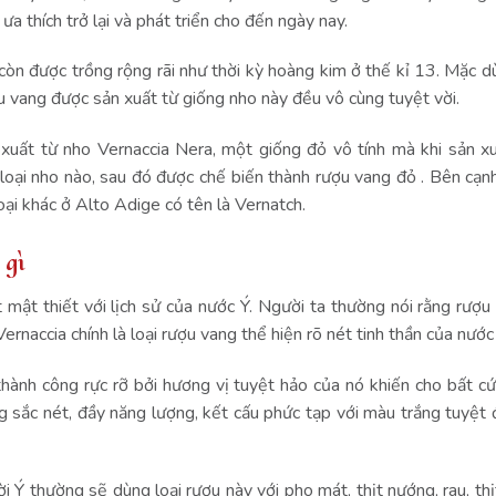
 thích trở lại và phát triển cho đến ngày nay.
còn được trồng rộng rãi như thời kỳ hoàng kim ở thế kỉ 13. Mặc dù
ượu vang được sản xuất từ giống nho này đều vô cùng tuyệt vời.
t từ nho ​​Vernaccia Nera, một giống đỏ vô tính mà khi sản xuấ
loại nho nào, sau đó được chế biến thành rượu vang đỏ . Bên cạn
loại khác ở Alto Adige có tên là Vernatch.
 gì
mật thiết với lịch sử của nước Ý. Người ta thường nói rằng rượu
rnaccia chính là loại rượu vang thể hiện rõ nét tinh thần của nước
hành công rực rỡ bởi hương vị tuyệt hảo của nó khiến cho bất cứ 
g sắc nét, đầy năng lượng, kết cấu phức tạp với màu trắng tuyệt
i Ý thường sẽ dùng loại rượu này với pho mát, thịt nướng, rau, thị