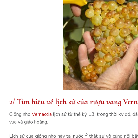
2/ Tìm hiểu về lịch sử của rượu vang Ver
Giống nho
Vernaccia
lịch sử từ thế kỷ 13, trong thời kỳ đó, 
vua và giáo hoàng.
Lịch sử của giống nho này tại nước Ý thật sự vô cùng nổi bậ