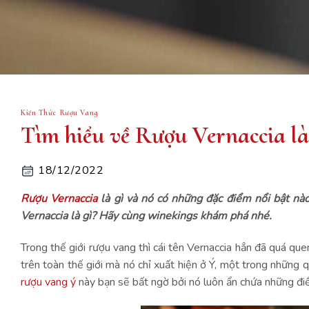
Kiến Thức Rượu Vang
Tìm hiểu về Rượu Vernaccia là
18/12/2022
Rượu Vernaccia
là gì và nó có những đặc điểm nổi bật nào
Vernaccia là gì? Hãy cùng winekings khám phá nhé.
Trong thế giới rượu vang thì cái tên Vernaccia hẳn đã quá que
trên toàn thế giới mà nó chỉ xuất hiện ở Ý, một trong những 
rượu vang ý
này bạn sẽ bất ngờ bởi nó luôn ẩn chứa những điề