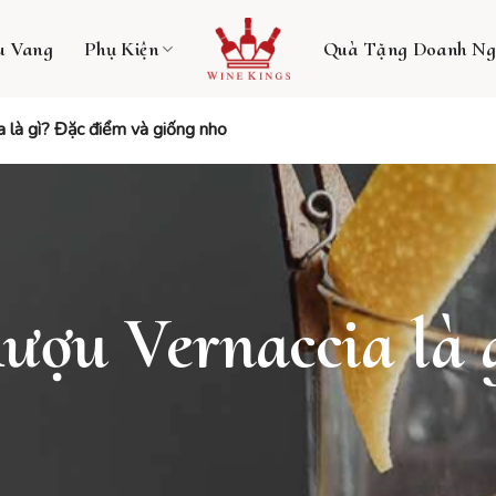
u Vang
Phụ Kiện
Quà Tặng Doanh Ng
a là gì? Đặc điểm và giống nho
ượu Vernaccia là 