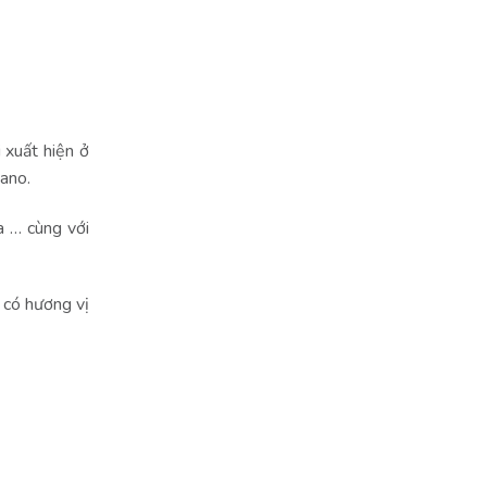
 xuất hiện ở
nano.
a … cùng với
 có hương vị