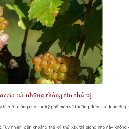
naccia và những thông tin thú vị
đây là một giống nho cực kỳ phổ biến và thường được sử dụng để ph
t. Tuy nhiên, đến khoảng thế kỷ thứ XIX thì giống nho này không