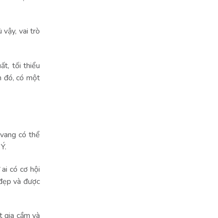
 vậy, vai trò
t, tối thiểu
h đó, có một
 vang có thể
 Ý.
ai có cơ hội
 đẹp và được
t gia cầm và