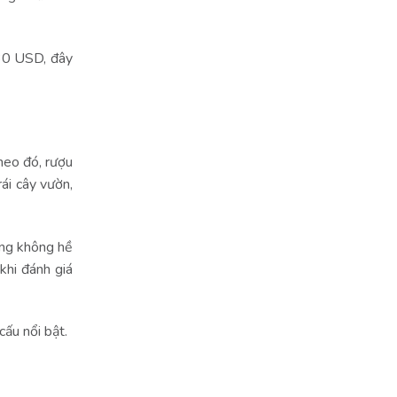
 30 USD, đây
heo đó, rượu
ái cây vườn,
ũng không hề
khi đánh giá
cấu nổi bật.