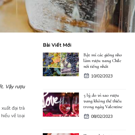
Bài Viết Mới
Bật mí các giống nho
làm rượu vang Chile
nổi tiếng nhất
10/02/2023
ết. Vậy rượu
5 lý do vì sao rượu
vang không thể thiếu
trong ngày Valentine
 xuất đại trà
 hiểu về loại
08/02/2023