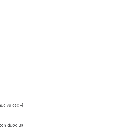
ục vụ các vị
 còn được ưa