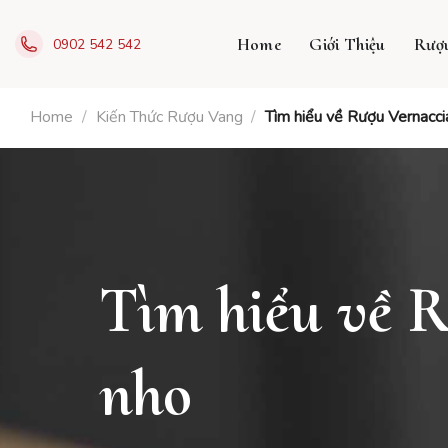
Skip
to
Home
Giới Thiệu
Rượ
0902 542 542
content
Home
/
Kiến Thức Rượu Vang
/
Tìm hiểu về Rượu Vernacci
Tìm hiểu về R
nho