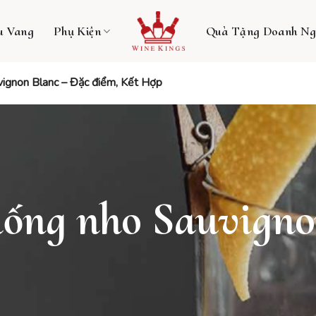
u Vang
Phụ Kiện
Quà Tặng Doanh Ng
vignon Blanc – Đặc điểm, Kết Hợp
iống nho Sauvigno