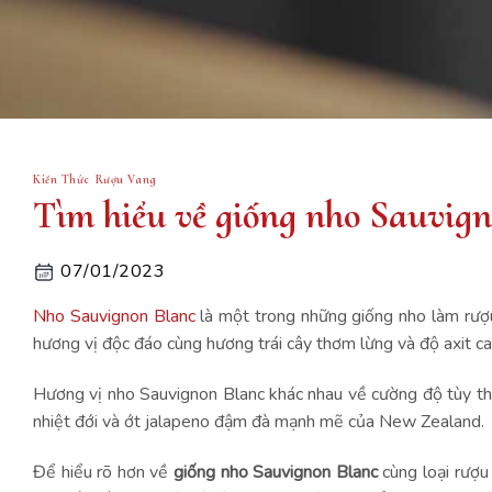
Kiến Thức Rượu Vang
Tìm hiểu về giống nho Sauvig
07/01/2023
Nho Sauvignon Blanc
là một trong những giống nho làm rượu 
hương vị độc đáo cùng hương trái cây thơm lừng và độ axit c
Hương vị nho Sauvignon Blanc khác nhau về cường độ tùy thu
nhiệt đới và ớt jalapeno đậm đà mạnh mẽ của New Zealand.
Để hiểu rõ hơn về
giống nho Sauvignon Blanc
cùng loại rượu