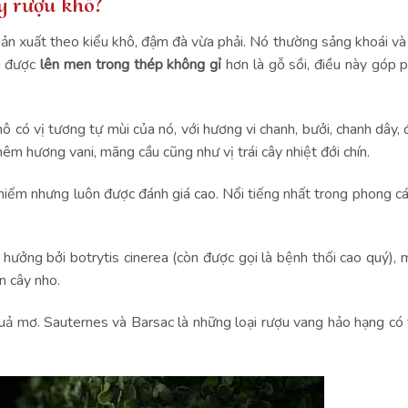
y rượu khô?
n xuất theo kiểu khô, đậm đà vừa phải. Nó thường sảng khoái và
g được
lên men trong thép không gỉ
hơn là gỗ sồi, điều này góp 
 có vị tương tự mùi của nó, với hương vi chanh, bưởi, chanh dây, 
êm hương vani, mãng cầu cũng như vị trái cây nhiệt đới chín.
iếm nhưng luôn được đánh giá cao. Nổi tiếng nhất trong phong cá
hưởng bởi botrytis cinerea (còn được gọi là bệnh thối cao quý), 
n cây nho.
uả mơ. Sauternes và Barsac là những loại rượu vang hảo hạng có