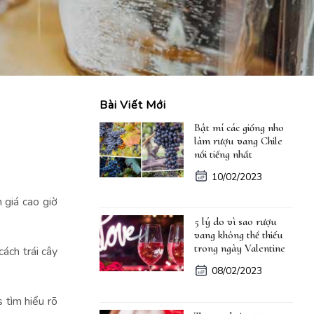
Bài Viết Mới
Bật mí các giống nho
làm rượu vang Chile
nổi tiếng nhất
10/02/2023
 giá cao giờ
5 lý do vì sao rượu
vang không thể thiếu
trong ngày Valentine
ách trái cây
08/02/2023
 tìm hiểu rõ