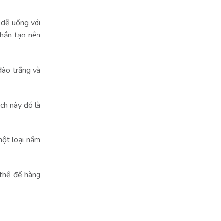
 dễ uống với
phần tạo nên
đào trắng và
ch này đó là
một loại nấm
 thể để hàng