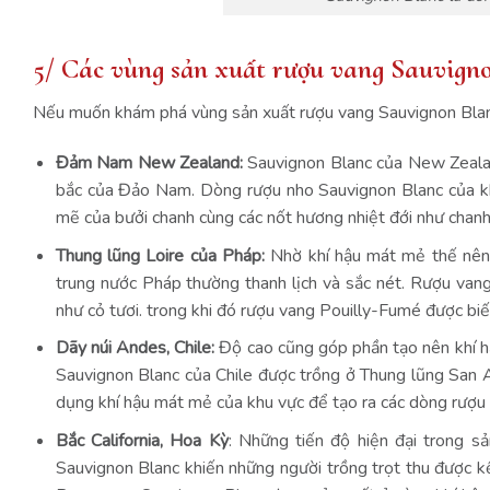
5/ Các vùng sản xuất rượu vang Sauvigno
Nếu muốn khám phá vùng sản xuất rượu vang Sauvignon Blanc
Đảm Nam New Zealand:
Sauvignon Blanc của New Zealan
bắc của Đảo Nam. Dòng rượu nho Sauvignon Blanc của kh
mẽ của bưởi chanh cùng các nốt hương nhiệt đới như chanh
Thung lũng Loire của Pháp:
Nhờ khí hậu mát mẻ thế nên 
trung nước Pháp thường thanh lịch và sắc nét. Rượu vang 
như cỏ tươi. trong khi đó rượu vang Pouilly-Fumé được biế
Dãy núi Andes, Chile:
Độ cao cũng góp phần tạo nên khí h
Sauvignon Blanc của Chile được trồng ở Thung lũng San A
dụng khí hậu mát mẻ của khu vực để tạo ra các dòng rượu 
Bắc California, Hoa Kỳ
: Những tiến độ hiện đại trong s
Sauvignon Blanc khiến những người trồng trọt thu được kế