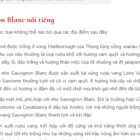
n Blanc nổi tiếng
, bạn không thể nào bỏ qua các địa điểm sau đây:
d được trồng ở vùng Marlborough của Thung lũng sông wairau, 
u vực này thường là loại rượu khô với hương cam quýt và hươn
 dây, ổi, đảo trắng và hương thảo mộc của ớt chuông và ớt jalape
nho Sauvignon Blanc được sản xuất tại vùng rượu vang Loire V
Sancerre thường tươi và có vị cam quýt, ít hương trái cây và ch
t đến có hương vị đậm đà, có một chút mùi khói gợi nhớ đến đá lử
ậu mát mẻ, phù hợp với nho Sauvignon Blanc. Đó là trường hợp c
ntonio và Casablanca ở dãy núi Andes, nơi mà những người trồng
vang Sauvignon Blanc thanh lịch và kín đáp.
ản xuất rượu vang, kết hợp với độ cứng và khả năng thích ứng 
t quả tốt khi trồng nho tại những vùng khí hậu nóng ẩm hơn so vớ