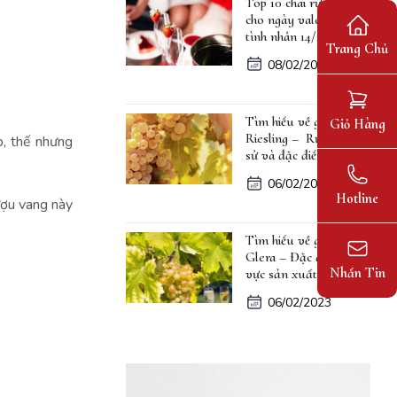
Top 10 chai rượu vang
cho ngày valentine lễ
tình nhân 14/2
Trang Chủ
08/02/2023
Tìm hiểu về giống nho
Giỏ Hàng
Riesling – Rượu, lịch
p, thế nhưng
sử và đặc điểm
06/02/2023
Hotline
ượu vang này
Tìm hiểu về giống nho
Glera – Đặc điểm, khu
Nhắn Tin
vực sản xuất
06/02/2023