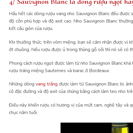
4/ Sauvignon Blanc là dòng rượu ngọt ha
Hầu hết các dòng rượu vang nho Sauvignon Blanc đều được sả
độ cồn phù hợp và độ axit cao. Nho Sauvignon Blanc thườn
kết cấu giòn của rượu.
Khi thưởng thức, trên vòm miệng, bạn sẽ cảm nhận được vị khô
ớt chuông. Nếu rượu được ủ trong thùng gỗ sồi thì nó sẽ có th
Phong cách rượu ngọt được làm từ nho Sauvignon Blanc khá h
rượu tráng miệng Sauternes và barac ở Bordeaux.
Những dòng
vang trắng
được làm từ Sauvignon Blanc bị ảnh 
cô đặc đường và độ axit của chúng bằng cách làm teo nho trê
Điều này khiến rượu có hương vị của mứt cam, nghệ tây và q
chục năm tuổi.