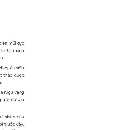
trên mũi cực
g thơm mạnh
no.
alley ở miền
ất thảo dược
a.
ủa rượu vang
 trọt đã tận
tự nhiên của
i trước đây.