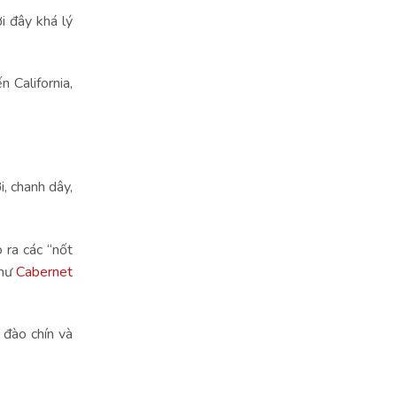
 đây khá lý
 California,
, chanh dây,
 ra các “nốt
như
Cabernet
 đào chín và