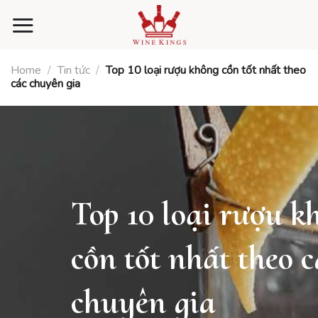
Skip
to
content
Home
/
Tin tức
/
Top 10 loại rượu không cồn tốt nhất theo
các chuyên gia
Top 10 loại rượu k
cồn tốt nhất theo c
chuyên gia