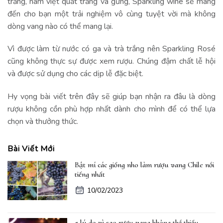
trắng, nam việt quất trắng và gừng, Sparkling wine sẽ mang
đến cho bạn một trải nghiệm vô cùng tuyệt vời mà không
dòng vang nào có thể mang lại.
Vì được làm từ nước có ga và trà trắng nên Sparkling Rosé
cũng không thực sự được xem rượu. Chúng đậm chất lễ hội
và được sử dụng cho các dịp lễ đặc biệt.
Hy vọng bài viết trên đây sẽ giúp bạn nhận ra đâu là dòng
rượu không cồn phù hợp nhất dành cho mình để có thể lựa
chọn và thưởng thức.
Bài Viết Mới
Bật mí các giống nho làm rượu vang Chile nổi
tiếng nhất
10/02/2023
5 lý do vì sao rượu vang không thể thiếu