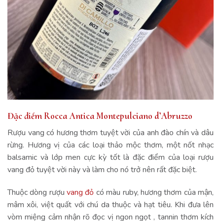
Đặc điểm Rocca Antica Montepulciano d’Abruzzo
Rượu vang có hương thơm tuyệt vời của anh đào chín và dâu
rừng. Hương vị của các loại thảo mộc thơm, một nốt nhạc
balsamic và lớp men cực kỳ tốt là đặc điểm của loại rượu
vang đỏ tuyệt vời này và làm cho nó trở nên rất đặc biệt.
Thuộc dòng rượu
vang đỏ
có màu ruby, hương thơm của mận,
mâm xôi, việt quất với chú da thuộc và hạt tiêu. Khi đưa lên
vòm miệng cảm nhận rõ đọc vị ngon ngọt , tannin thơm kích