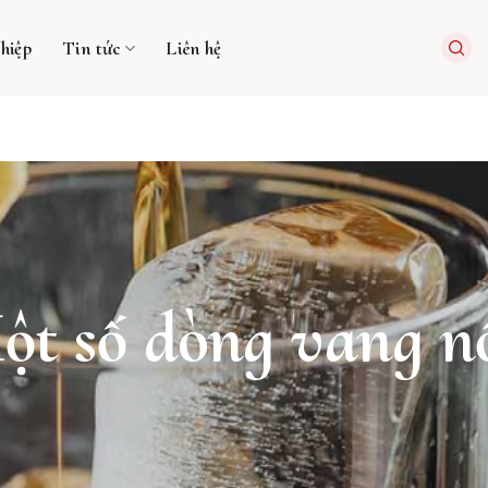
hiệp
Tin tức
Liên hệ
ột số dòng vang n