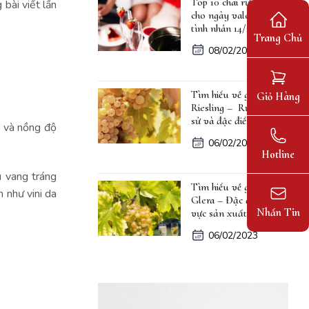
Top 10 chai rượu vang
bài viết lần
cho ngày valentine lễ
tình nhân 14/2
Trang Chủ
08/02/2023
Tìm hiểu về giống nho
Giỏ Hàng
Riesling – Rượu, lịch
sử và đặc điểm
t và nồng độ
06/02/2023
Hotline
u vang tráng
Tìm hiểu về giống nho
 như vini da
Glera – Đặc điểm, khu
Nhắn Tin
vực sản xuất
06/02/2023