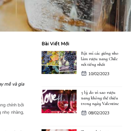
Bài Viết Mới
Bật mí các giống nho
làm rượu vang Chile
nổi tiếng nhất
10/02/2023
ay mê và gia
5 lý do vì sao rượu
vang không thể thiếu
trong ngày Valentine
ng chính bởi
g nhẹ nhàng,
08/02/2023