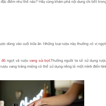
 đặc điểm như thế nào? Hãy cùng khám phá nội dung chi tiết trong 
ược dùng vào cuối bữa ăn. Những loại rượu này thường có vị ngọ
g đỏ
ngọt và rượu
vang sủi bọt
.Thường người ta sẽ sử dụng rượ
rượu vang tráng miệng có thể sử dụng riêng lẻ một mình điển hình