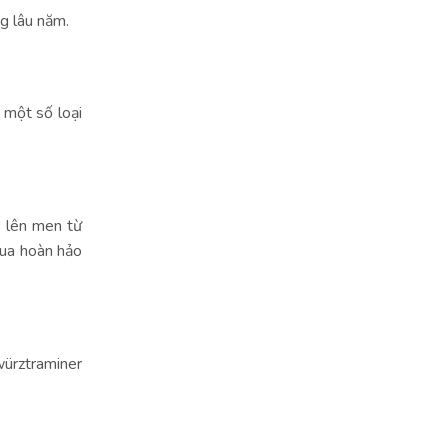
g lâu năm.
 một số loại
c lên men từ
hua hoàn hảo
würztraminer