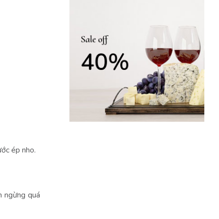
nước ép nho.
m ngừng quá