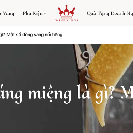
u Vang
Phụ Kiện
Quà Tặng Doanh Ng
gì? Một số dòng vang nổi tiếng
ng miệng là gì? M