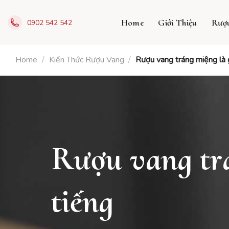
Skip
to
Home
Giới Thiệu
Rượ
0902 542 542
content
Home
/
Kiến Thức Rượu Vang
/
Rượu vang tráng miệng là 
Rượu vang trá
tiếng