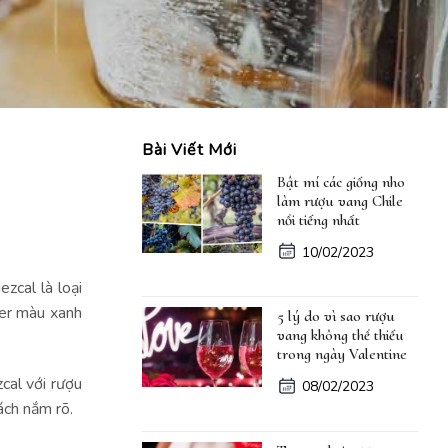
Bài Viết Mới
Bật mí các giống nho
làm rượu vang Chile
nổi tiếng nhất
10/02/2023
zcal là loại
ber màu xanh
5 lý do vì sao rượu
vang không thể thiếu
trong ngày Valentine
cal với rượu
08/02/2023
ách nắm rõ.