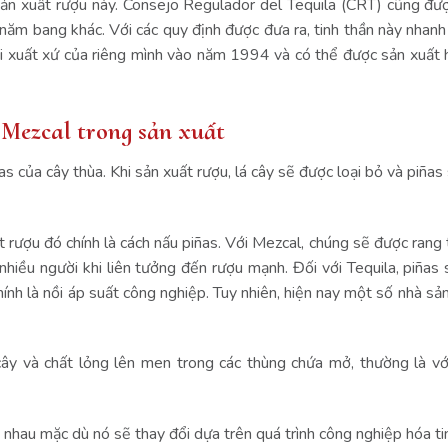
 sản xuất rượu này. Consejo Regulador del Tequila (CRT) cũng đượ
a năm bang khác. Với các quy định được đưa ra, tinh thần này nhan
ọi xuất xứ của riêng mình vào năm 1994 và có thể được sản xuất 
Mezcal trong sản xuất
s của cây thùa. Khi sản xuất rượu, lá cây sẽ được loại bỏ và piña
 rượu đó chính là cách nấu piñas. Với Mezcal, chúng sẽ được rang 
 nhiều người khi liên tưởng đến rượu mạnh. Đối với Tequila, piñas
ính là nồi áp suất công nghiệp. Tuy nhiên, hiện nay một số nhà sả
 cây và chất lỏng lên men trong các thùng chứa mở, thường là v
 nhau mặc dù nó sẽ thay đổi dựa trên quá trình công nghiệp hóa t