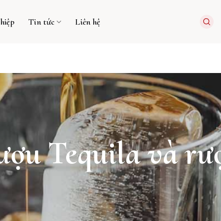
hiệp
Tin tức
Liên hệ
ượu Tequila và rư