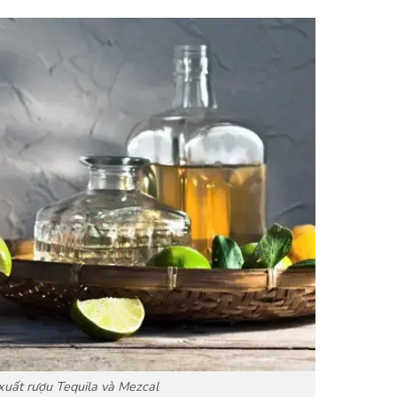
xuất rượu Tequila và Mezcal