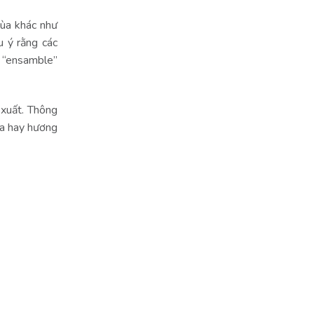
hùa khác như
u ý rằng các
u “ensamble”
 xuất. Thông
oa hay hương