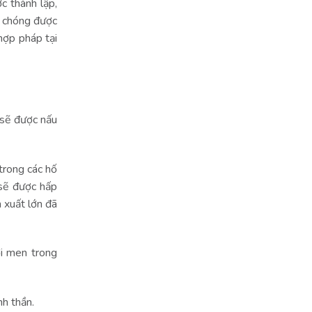
c thành lập,
h chóng được
hợp pháp tại
s sẽ được nấu
trong các hố
 sẽ được hấp
n xuất lớn đã
ới men trong
inh thần.