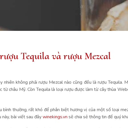
rượu Tequila và rượu Mezcal
uy nhiên không phải rượu Mezcal nào cũng đều là rượu Tequila. Me
ốc từ châu Mỹ. Còn Tequila là loại rượu được làm từ cây thùa We
u bình thường, rất khó để phân biệt hương vị của một số loại mez
u này, bài viết sau đây
winekings.vn
sẽ chia sẻ thông tin để quý kh