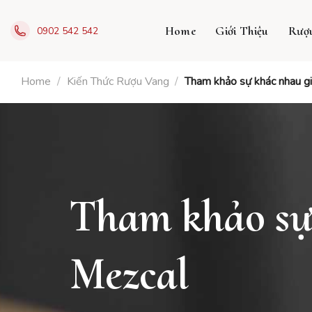
Skip
to
Home
Giới Thiệu
Rượ
0902 542 542
content
Home
/
Kiến Thức Rượu Vang
/
Tham khảo sự khác nhau gi
Tham khảo sự
Mezcal