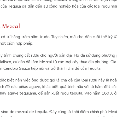
i của Tequila đã dẫn đến sự công nghiệp hóa của các loại rượu mạ
.
u Mezcal
có từ hàng trăm năm trước. Tuy nhiên, mãi cho đến cuối thế kỳ XX
ý một cách hợp pháp.
y trình chưng cất rượu cho người bản địa. Họ đã sử dụng phương
 Jalisco, cư dân đã làm Mezcal từ các loại cây thùa địa phương. Gi
 Cenobio Sauza tiếp nối và trở thành cha đẻ của Tequila.
ặc biệt nên việc ông được gọi là cha đẻ của loại rượu này là hoà
h để nấu piñas agave, khác biệt quá trình nấu với lò hầm đốt củi
 hay agave tequilana, để sản xuất rượu tequila. Vào năm 1893, ô
vino de mezcal de tequila. Đây cũng là thời điểm chính phủ Mex