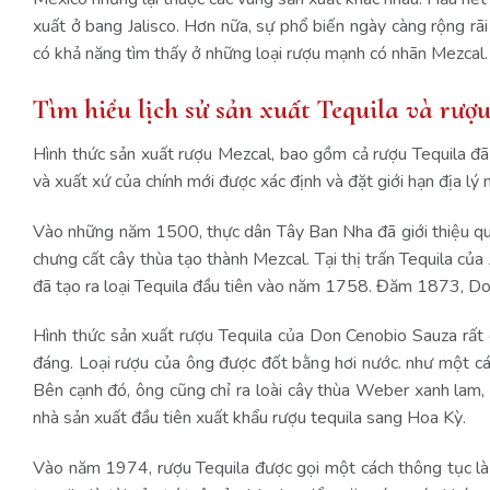
xuất ở bang Jalisco. Hơn nữa, sự phổ biến ngày càng rộng rã
có khả năng tìm thấy ở những loại rượu mạnh có nhãn Mezcal
Tìm hiểu lịch sử sản xuất Tequila và rượ
Hình thức sản xuất rượu Mezcal, bao gồm cả rượu Tequila đã 
và xuất xứ của chính mới được xác định và đặt giới hạn địa l
Vào những năm 1500, thực dân Tây Ban Nha đã giới thiệu qu
chưng cất cây thùa tạo thành Mezcal. Tại thị trấn Tequila của
đã tạo ra loại Tequila đầu tiên vào năm 1758. Đăm 1873, Don
Hình thức sản xuất rượu Tequila của Don Cenobio Sauza rất đ
đáng. Loại rượu của ông được đốt bằng hơi nước. như một các
Bên cạnh đó, ông cũng chỉ ra loài cây thùa Weber xanh lam,
nhà sản xuất đầu tiên xuất khẩu rượu tequila sang Hoa Kỳ.
Vào năm 1974, rượu Tequila được gọi một cách thông tục là 