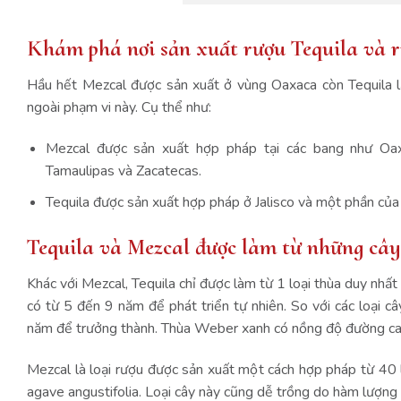
Khám phá nơi sản xuất rượu Tequila và
Hầu hết Mezcal được sản xuất ở vùng Oaxaca còn Tequila lại
ngoài phạm vi này. Cụ thể như:
Mezcal được sản xuất hợp pháp tại các bang như Oaxa
Tamaulipas và Zacatecas.
Tequila được sản xuất hợp pháp ở Jalisco và một phần của
Tequila và Mezcal được làm từ những câ
Khác với Mezcal, Tequila chỉ được làm từ 1 loại thùa duy nhấ
có từ 5 đến 9 năm để phát triển tự nhiên. So với các loại câ
năm để trưởng thành. Thùa Weber xanh có nồng độ đường cao 
Mezcal là loại rượu được sản xuất một cách hợp pháp từ 40 l
agave angustifolia. Loại cây này cũng dễ trồng do hàm lượng