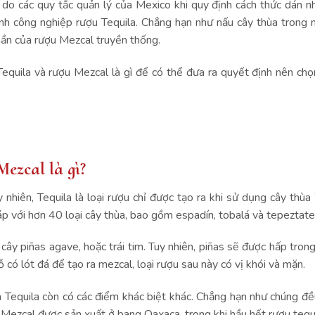
 do các quy tắc quản lý của Mexico khi quy định cách thức dán n
nh công nghiệp rượu Tequila. Chẳng hạn như nấu cây thùa trong 
thần của rượu Mezcal truyền thống.
equila và rượu Mezcal là gì để có thể đưa ra quyết định nên ch
Mezcal là gì?
 nhiên, Tequila là loại rượu chỉ được tạo ra khi sử dụng cây th
áp với hơn 40 loại cây thùa, bao gồm espadín, tobalá và tepeztat
ây piñas agave, hoặc trái tim. Tuy nhiên, piñas sẽ được hấp trong
có lót đá để tạo ra mezcal, loại rượu sau này có vị khói và mặn.
và Tequila còn có các điểm khác biệt khác. Chẳng hạn như chúng đề
 Mezcal được sản xuất ở bang Oaxaca, trong khi hầu hết rượu tequ