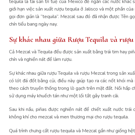
tequila là tài sản trí tuệ của Mexico để ngăn các nước khác
giới hạn việc sản xuất rượu tequila ở Jalisco và một phần củ
gọi đơn giản là “tequila”. Mezcal sau đó đã nhận được Tên g
chín tiểu bang ngày nay.
Sự khác nhau giữa Rượu Tequila và rượu 
Cả Mezcal và Tequila đều được sản xuất bằng trái tim hay piña
chín và nghiền nát để làm rượu.
Sự khác nhau giữa rượu Tequila và rượu Mezcal trong sản xuất
có lót đá đốt bằng củi, điều này giúp tạo ra các nốt khói mà
theo cách truyền thống trong lò gạch trên mặt đất. Nồi hấp ch
sử dụng máy khuếch tán như một lối tắt gây tranh cãi.
Sau khi nấu, piñas được nghiền nát để chiết xuất nước trái
không khí cho mezcal và men thương mại cho rượu tequila.
Quá trình chưng cất rượu tequila và Mezcal gần như giống hệt