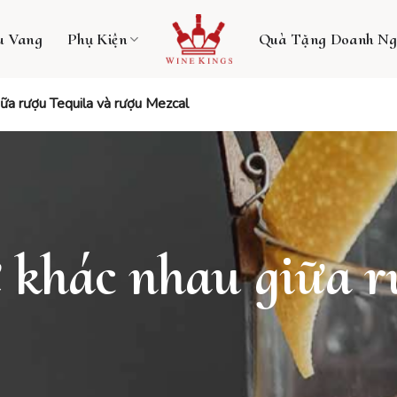
u Vang
Phụ Kiện
Quà Tặng Doanh Ng
ữa rượu Tequila và rượu Mezcal
 khác nhau giữa r