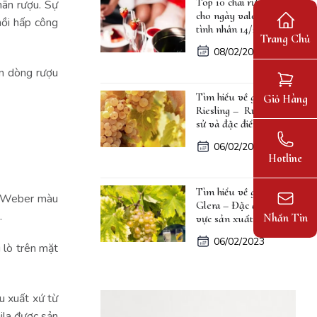
Top 10 chai rượu vang
hãn rượu. Sự
cho ngày valentine lễ
nồi hấp công
tình nhân 14/2
Trang Chủ
08/02/2023
ọn dòng rượu
Tìm hiểu về giống nho
Giỏ Hàng
Riesling – Rượu, lịch
sử và đặc điểm
06/02/2023
Hotline
Tìm hiểu về giống nho
ùa Weber màu
Glera – Đặc điểm, khu
e.
Nhắn Tin
vực sản xuất
06/02/2023
 lò trên mặt
u xuất xứ từ
ila được sản