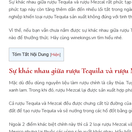
Sự khác nhau giữa rượu Tequila và rượu Mezcal rất phức tạp
phức tạp này còn tăng thêm dẫn đến nhiều lối tắt trong ngà
nghiệp khiến loại rượu Tequila sản xuất không đúng với tinh 
Vì thế, nếu bạn vẫn chưa nắm được sự khác nhau giữa rượu T
nào để thưởng thức. Hãy cùng winekings.vn tìm hiểu nhé.
Tóm Tắt Nội Dung
[
Hiện
]
Sự khác nhau giữa rượu Tequila và rượu 
Mặc dù đều dùng nguyên liệu làm rượu chính là cây thùa. Tuy
xanh lam. Trong khi đó, rượu Mezcal lại được sản xuất hợp ph
Cả rượu Tequila và Mezcal đều được chưng cất từ đường của c
đất để tạo rượu Tequila và sẽ nướng trong các hố đốt bằng gỗ 
Ngoài 2 điểm khác biệt chính này thì cả 2 loại rượu Mezcal 
Mexico nhưng lại thuộc các vùng sản xuất khác nhau. Hầu hết