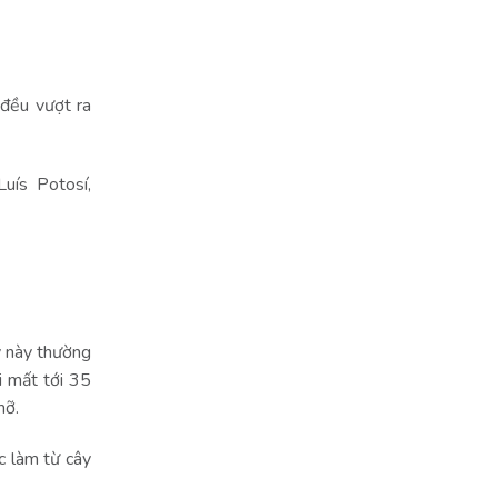
 đều vượt ra
uís Potosí,
y này thường
i mất tới 35
mỡ.
c làm từ cây