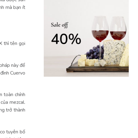
nh mà bạn ít
 thì tên gọi
 pháp này để
a đình Cuervo
n toàn chính
 của mezcal.
ng trở thành
ico tuyên bố