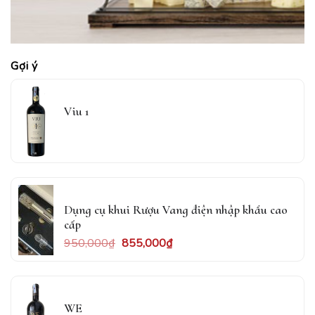
Gợi ý
Viu 1
Dụng cụ khui Rượu Vang điện nhập khẩu cao
cấp
950,000
₫
855,000
₫
WE