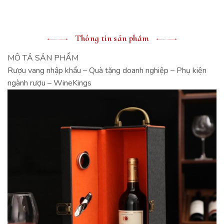
Thông tin sản phẩm
MÔ TẢ SẢN PHẨM
Rượu vang nhập khẩu – Quà tặng doanh nghiệp – Phụ kiện
ngành rượu – WineKings