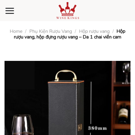
Skip
to
content
Home
/
Phụ Kiện Rượu Vang
/
Hộp rượu vang
/
Hộp
rượu vang, hộp đựng rượu vang – Da 1 chai viền cam