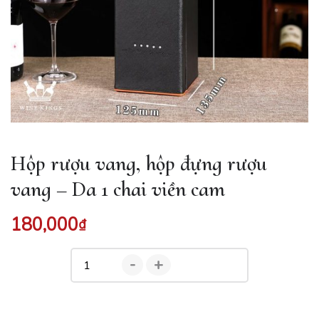
Hộp rượu vang, hộp đựng rượu
vang – Da 1 chai viền cam
180,000
₫
-
+