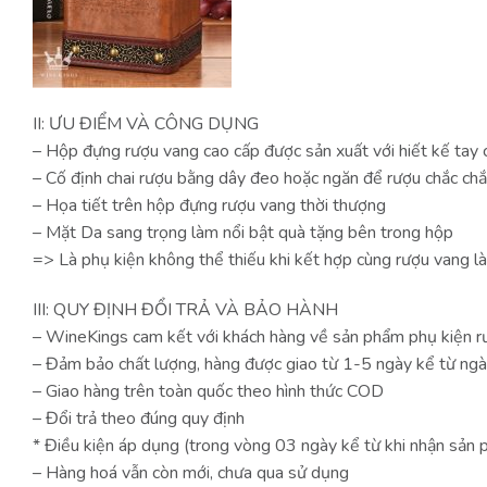
II: ƯU ĐIỂM VÀ CÔNG DỤNG
– Hộp đựng rượu vang cao cấp được sản xuất với hiết kế tay
– Cố định chai rượu bằng dây đeo hoặc ngăn để rượu chắc ch
– Họa tiết trên hộp đựng rượu vang thời thượng
– Mặt Da sang trọng làm nổi bật quà tặng bên trong hộp
=> Là phụ kiện không thể thiếu khi kết hợp cùng rượu vang là
III: QUY ĐỊNH ĐỔI TRẢ VÀ BẢO HÀNH
– WineKings cam kết với khách hàng về sản phẩm phụ kiện r
– Đảm bảo chất lượng, hàng được giao từ 1-5 ngày kể từ ngà
– Giao hàng trên toàn quốc theo hình thức COD
– Đổi trả theo đúng quy định
* Điều kiện áp dụng (trong vòng 03 ngày kể từ khi nhận sản 
– Hàng hoá vẫn còn mới, chưa qua sử dụng