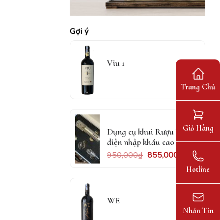
Gợi ý
Viu 1
Trang Chủ
Giỏ Hàng
Dụng cụ khui Rượu Vang
điện nhập khẩu cao cấp
950,000
₫
855,000
₫
Hotline
WE
Nhắn Tin