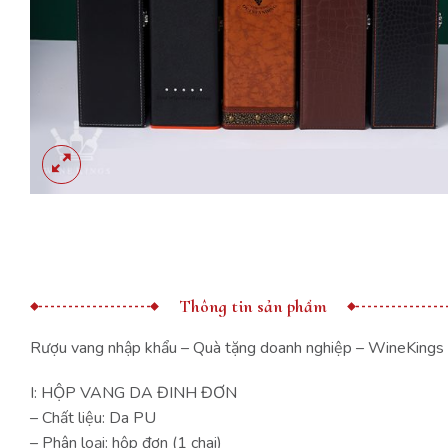
Thông tin sản phẩm
Rượu vang nhập khẩu – Quà tặng doanh nghiệp – WineKings
I: HỘP VANG DA ĐINH ĐƠN
– Chất liệu: Da PU
– Phân loại: hộp đơn (1 chai)