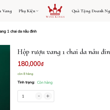
u Vang
Phụ Kiện
Quà Tặng Doanh Ng
ng 1 chai da nâu đinh
Hộp rượu vang 1 chai da nâu đi
180,000
₫
còn 8 hàng
Tình trạng:
Còn hàng
-
+