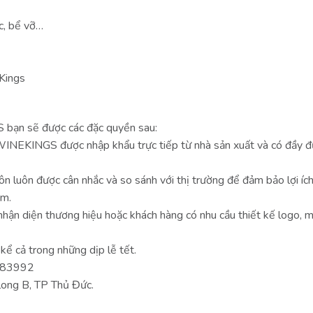
óc, bể vỡ…
Kings
 bạn sẽ được các đặc quyền sau:
WINEKINGS được nhập khẩu trực tiếp từ nhà sản xuất và có đầy đ
 luôn được cân nhắc và so sánh với thị trường để đảm bảo lợi ích
ẩm.
 nhận diện thương hiệu hoặc khách hàng có nhu cầu thiết kế logo, 
kể cả trong những dịp lễ tết.
8283992
 long B, TP Thủ Đức.