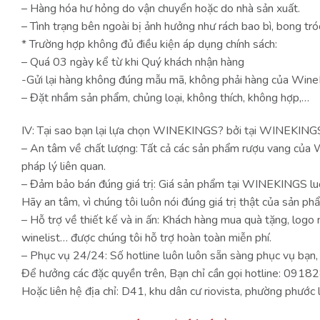
– Hàng hóa hư hỏng do vận chuyển hoặc do nhà sản xuất.
– Tình trạng bên ngoài bị ảnh hưởng như rách bao bì, bong tr
* Trường hợp không đủ điều kiện áp dụng chính sách:
– Quá 03 ngày kể từ khi Quý khách nhận hàng
-Gửi lại hàng không đúng mẫu mã, không phải hàng của Wine
– Đặt nhầm sản phẩm, chủng loại, không thích, không hợp,…
IV: Tại sao bạn lại lựa chọn WINEKINGS? bởi tại WINEKINGS
– An tâm về chất lượng: Tất cả các sản phẩm rượu vang của 
pháp lý liên quan.
– Đảm bảo bán đúng giá trị: Giá sản phẩm tại WINEKINGS luôn
Hãy an tâm, vì chúng tôi luôn nói đúng giá trị thật của sản ph
– Hỗ trợ về thiết kế và in ấn: Khách hàng mua quà tặng, logo
winelist… được chúng tôi hỗ trợ hoàn toàn miễn phí.
– Phục vụ 24/24: Số hotline luôn luôn sẵn sàng phục vụ bạn, 
Để hưởng các đặc quyền trên, Bạn chỉ cần gọi hotline: 091
Hoặc liên hệ địa chỉ: D41, khu dân cư riovista, phường phước