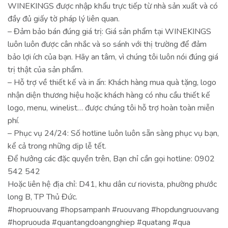
WINEKINGS được nhập khẩu trực tiếp từ nhà sản xuất và có
đầy đủ giấy tờ pháp lý liên quan.
– Đảm bảo bán đúng giá trị: Giá sản phẩm tại WINEKINGS
luôn luôn được cân nhắc và so sánh với thị trường để đảm
bảo lợi ích của bạn. Hãy an tâm, vì chúng tôi luôn nói đúng giá
trị thật của sản phẩm.
– Hỗ trợ về thiết kế và in ấn: Khách hàng mua quà tặng, logo
nhận diện thương hiệu hoặc khách hàng có nhu cầu thiết kế
logo, menu, winelist… được chúng tôi hỗ trợ hoàn toàn miễn
phí.
– Phục vụ 24/24: Số hotline luôn luôn sẵn sàng phục vụ bạn,
kể cả trong những dịp lễ tết.
Để hưởng các đặc quyền trên, Bạn chỉ cần gọi hotline: 0902
542 542
Hoặc liên hệ địa chỉ: D41, khu dân cư riovista, phường phước
long B, TP Thủ Đức.
#hopruouvang #hopsampanh #ruouvang #hopdungruouvang
#hopruouda #quantangdoangnghiep #quatang #qua