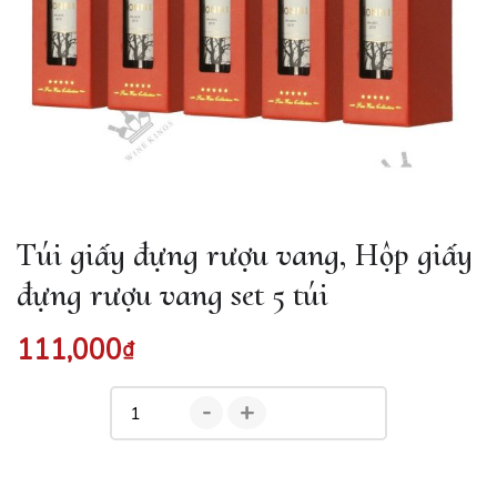
Túi giấy đựng rượu vang, Hộp giấy
đựng rượu vang set 5 túi
111,000
₫
-
+