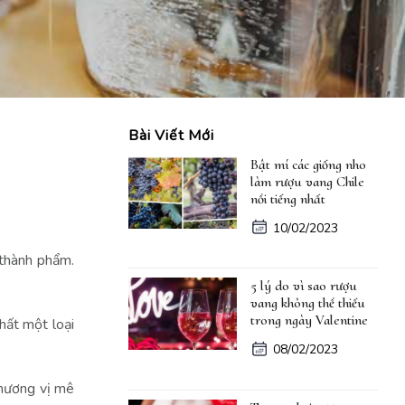
Bài Viết Mới
Bật mí các giống nho
làm rượu vang Chile
nổi tiếng nhất
10/02/2023
 thành phẩm.
5 lý do vì sao rượu
vang không thể thiếu
trong ngày Valentine
hất một loại
08/02/2023
 hương vị mê