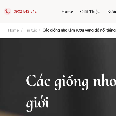
Skip
to
Home
Giới Thiệu
Rượ
0902 542 542
content
Home
/
Tin tức
/
Các giống nho làm rượu vang đỏ nổi tiếng 
Các giống nho
giới