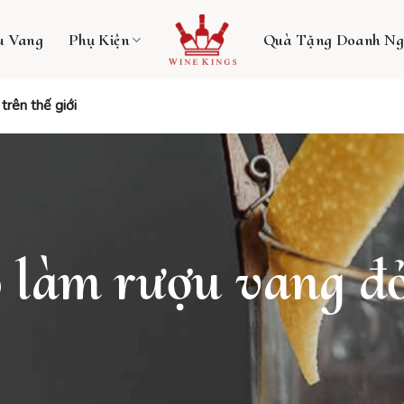
u Vang
Phụ Kiện
Quà Tặng Doanh Ng
trên thế giới
 làm rượu vang đỏ 