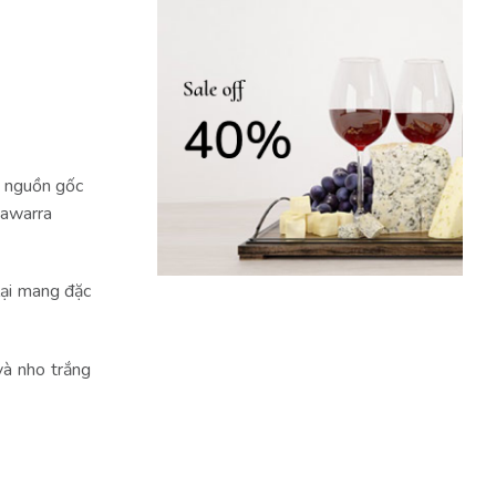
 nguồn gốc
nawarra
lại mang đặc
và nho trắng