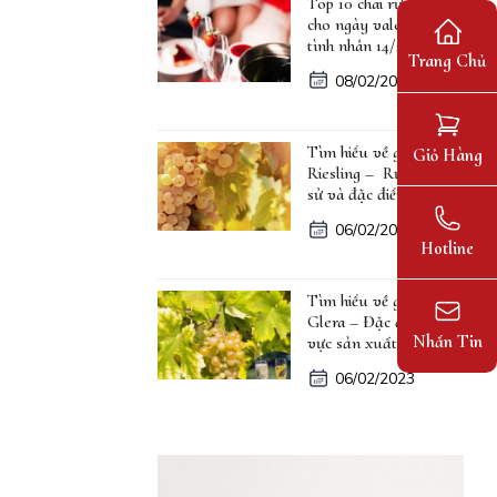
Top 10 chai rượu vang
cho ngày valentine lễ
tình nhân 14/2
Trang Chủ
08/02/2023
Tìm hiểu về giống nho
Giỏ Hàng
Riesling – Rượu, lịch
sử và đặc điểm
06/02/2023
Hotline
Tìm hiểu về giống nho
Glera – Đặc điểm, khu
Nhắn Tin
vực sản xuất
06/02/2023