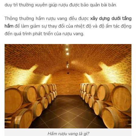
duy trì thường xuyên giúp rượu được bảo quản bài bản.
Thông thường hầm rượu vang đều được
xây dựng dưới tầng
hầm
để làm giảm sự thay đổi của nhiệt độ và độ ẩm tác động
đến quá trình phát triển của rượu vang.
Hầm rượu vang là gì?