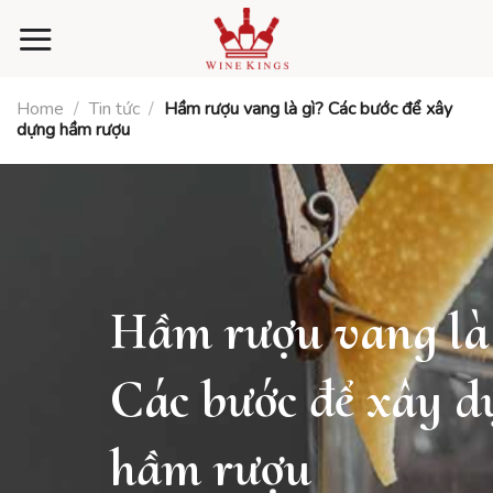
Skip
to
content
Home
/
Tin tức
/
Hầm rượu vang là gì? Các bước để xây
dựng hầm rượu
Hầm rượu vang là 
Các bước để xây d
hầm rượu