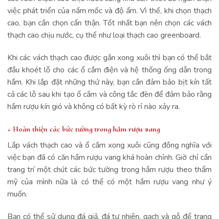
việc phát triển của nấm mốc và độ ẩm. Vì thế, khi chọn thạch
cao, bạn cần chọn cẩn thận. Tốt nhất bạn nên chọn các vách
thạch cao chịu nước, cụ thể như loại thạch cao greenboard.
Khi các vách thạch cao được gắn xong xuôi thì bạn có thể bắt
đầu khoét lỗ cho các ổ cắm điện và hệ thống ống dẫn trong
hầm. Khi lắp đặt những thứ này, bạn cần đảm bảo bịt kín tất
cả các lỗ sau khi tạo ổ cắm và công tắc đèn để đảm bảo rằng
hầm rượu kín gió và không có bất kỳ rò rỉ nào xảy ra.
+ Hoàn thiện các bức tường trong hầm rượu vang
Lắp vách thạch cao và ổ cắm xong xuôi cũng đồng nghĩa với
việc bạn đã có căn hầm rượu vang khá hoàn chỉnh. Giờ chỉ cần
trang trí một chút các bức tường trong hầm rượu theo thẩm
mỹ của mình nữa là có thể có một hầm rượu vang như ý
muốn.
Bạn có thể sử dụng đá giả, đá tự nhiên, gạch và gỗ để trang