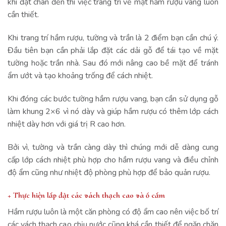
khi đặt chân đến thì việc trang trí về mặt hầm rượu vang luôn
cần thiết.
Khi trang trí hầm rượu, tường và trần là 2 điểm bạn cần chú ý.
Đầu tiên bạn cần phải lắp đặt các dải gỗ để tái tạo về mặt
tường hoặc trần nhà. Sau đó mới nâng cao bề mặt để tránh
ẩm ướt và tạo khoảng trống để cách nhiệt.
Khi đóng các bước tường hầm rượu vang, bạn cần sử dụng gỗ
làm khung 2×6 vì nó dày và giúp hầm rượu có thêm lớp cách
nhiệt dày hơn với giá trị R cao hơn.
Bởi vì, tường và trần càng dày thì chúng mới dễ dàng cung
cấp lớp cách nhiệt phù hợp cho hầm rượu vang và điều chỉnh
độ ẩm cũng như nhiệt độ phòng phù hợp để bảo quản rượu.
+ Thực hiện lắp đặt các vách thạch cao và ổ cắm
Hầm rượu luôn là một căn phòng có độ ẩm cao nên việc bố trí
các vách thạch cao chịu nước cũng khá cần thiết để ngăn chặn