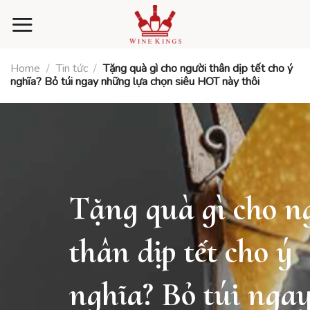
Skip
to
content
Home
/
Tin tức
/
Tặng quà gì cho người thân dịp tết cho ý
nghĩa? Bỏ túi ngay những lựa chọn siêu HOT này thôi
Tặng quà gì cho n
thân dịp tết cho ý
nghĩa? Bỏ túi nga