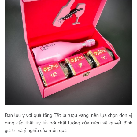
Bạn lưu ý với quà tặng Tết là rượu vang, nên lựa chọn đơn vị
cung cấp thật uy tín bởi chất lượng của rượu sẽ quyết định
giá trị và ý nghĩa của món quà.