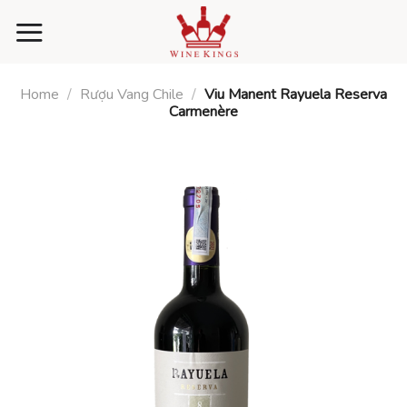
Skip
to
content
Home
/
Rượu Vang Chile
/
Viu Manent Rayuela Reserva
Carmenère