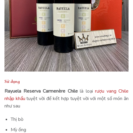
Sử dụng
Rayuela Reserva Carmenère Chile
là loại
rượu vang Chile
nhập khẩu
tuyệt vời để kết hợp tuyệt vời với một số món ăn
như sau
Thị bò
Mỳ ống