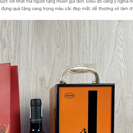
yệt vời nhất mà người tặng muốn gửi đến. Điều đó càng ý nghĩa h
i đựng quà tặng sang trọng màu sắc đẹp mắt, dễ thương sẽ làm c