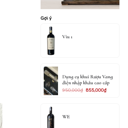
Gợi ý
Viu 1
Dụng cụ khui Rượu Vang
điện nhập khẩu cao cấp
950,000
₫
855,000
₫
WE