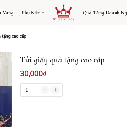
u Vang
Phụ Kiện
Quà Tặng Doanh Ng
à tặng cao cấp
Túi giấy quà tặng cao cấp
30,000
₫
-
+