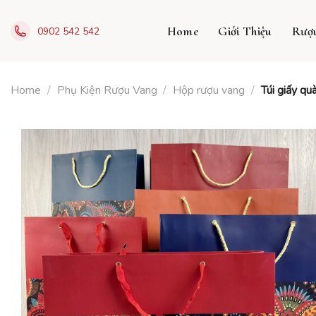
Skip
to
Home
Giới Thiệu
Rượ
0902 542 542
content
Home
/
Phụ Kiện Rượu Vang
/
Hộp rượu vang
/
Túi giấy qu