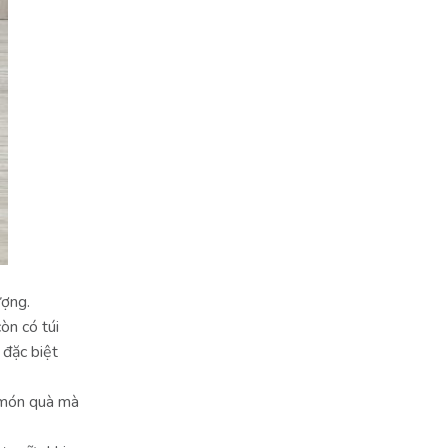
ượng.
òn có túi
 đặc biệt
ị món quà mà