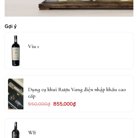
Gợi ý
Viu 1
Dụng cụ khui Rượu Vang điện nhập khẩu cao
cấp
950,000
₫
855,000
₫
WE