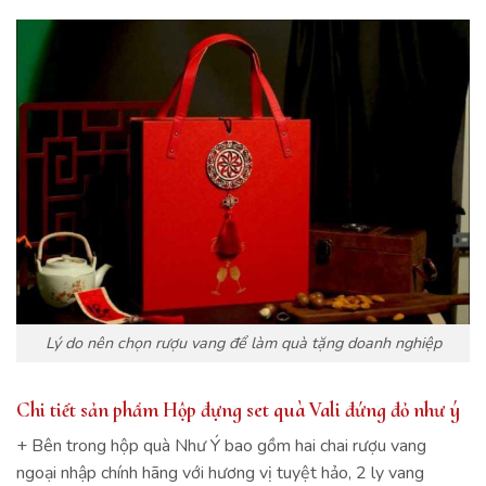
Lý do nên chọn rượu vang để làm quà tặng doanh nghiệp
Chi tiết sản phẩm Hộp đựng set quà Vali đứng đỏ như ý
+ Bên trong hộp quà Như Ý bao gồm hai chai rượu vang
ngoại nhập chính hãng với hương vị tuyệt hảo, 2 ly vang