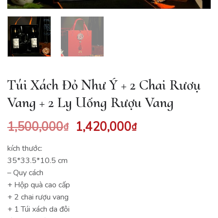
Túi Xách Đỏ Như Ý + 2 Chai Rươụ
Vang + 2 Ly Uống Rượu Vang
1,500,000
1,420,000
₫
₫
kích thước:
35*33.5*10.5 cm
– Quy cách
+ Hộp quà cao cấp
+ 2 chai rượu vang
+ 1 Túi xách da đôi