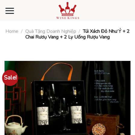
Skip
to
content
Home
/
Quà Tặng Doanh Nghiệp
/
Túi Xách Đỏ Như Ý + 2
Chai Rươụ Vang + 2 Ly Uống Rượu Vang
Sale!