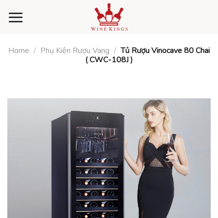
Skip
to
content
Home
/
Phụ Kiện Rượu Vang
/
Tủ Rượu Vinocave 80 Chai
( CWC-108J )