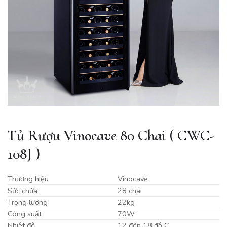
Tủ Rượu Vinocave 80 Chai ( CWC-
108J )
Thương hiệu
Vinocave
Sức chứa
28 chai
Trọng lượng
22kg
Công suất
70W
Nhiệt độ
12 đến 18 độ C