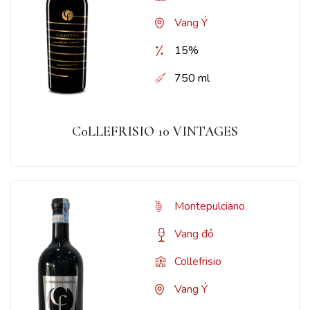
Vang Ý
15%
750 ml
C0LLEFRISIO 10 VINTAGES
Montepulciano
Vang đỏ
Collefrisio
Vang Ý