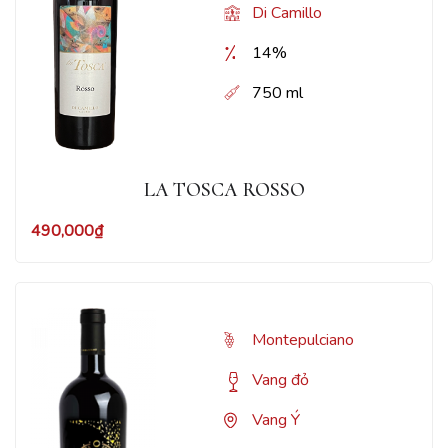
Di Camillo
14%
750 ml
LA TOSCA ROSSO
490,000
₫
Montepulciano
Vang đỏ
Vang Ý