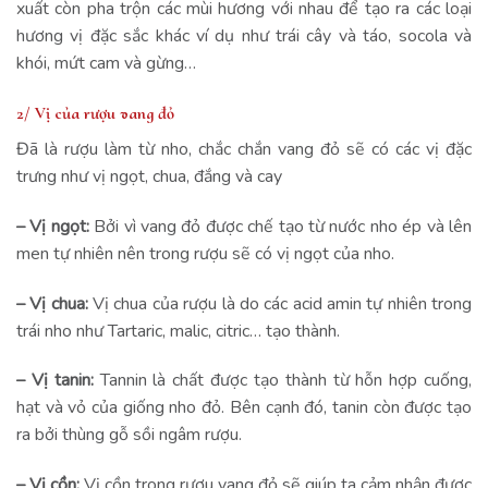
xuất còn pha trộn các mùi hương với nhau để tạo ra các loại
hương vị đặc sắc khác ví dụ như trái cây và táo, socola và
khói, mứt cam và gừng…
2/ Vị của rượu vang đỏ
Đã là rượu làm từ nho, chắc chắn vang đỏ sẽ có các vị đặc
trưng như vị ngọt, chua, đắng và cay
– Vị ngọt:
Bởi vì vang đỏ được chế tạo từ nước nho ép và lên
men tự nhiên nên trong rượu sẽ có vị ngọt của nho.
– Vị chua:
Vị chua của rượu là do các acid amin tự nhiên trong
trái nho như Tartaric, malic, citric… tạo thành.
– Vị tanin:
Tannin là chất được tạo thành từ hỗn hợp cuống,
hạt và vỏ của giống nho đỏ. Bên cạnh đó, tanin còn được tạo
ra bởi thùng gỗ sồi ngâm rượu.
– Vị cồn:
Vị cồn trong rượu vang đỏ sẽ giúp ta cảm nhận được