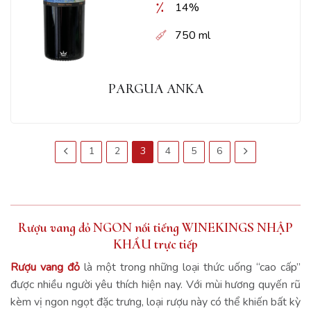
14%
750 ml
PARGUA ANKA
1
2
3
4
5
6
Rượu vang đỏ NGON nổi tiếng WINEKINGS NHẬP
KHẨU trực tiếp
Rượu vang đỏ
là một trong những loại thức uống “cao cấp”
được nhiều người yêu thích hiện nay. Với mùi hương quyến rũ
kèm vị ngon ngọt đặc trưng, loại rượu này có thể khiến bất kỳ