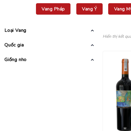
Vang Pháp
Vang Ý
Vang M
Loại Vang
Hiển thị kết qu
Quốc gia
Giống nho