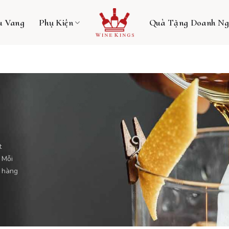
u Vang
Phụ Kiện
Quà Tặng Doanh Ng
t
 Mỗi
g hàng