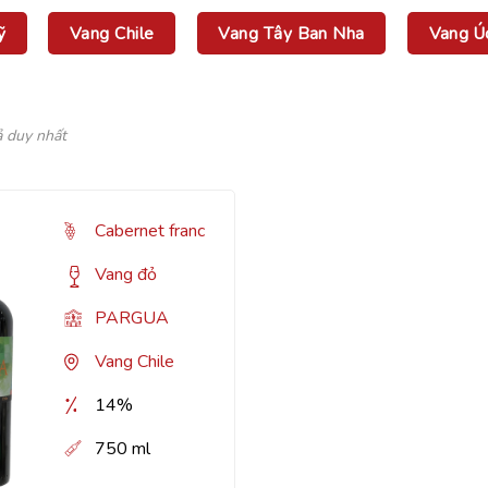
ỹ
Vang Chile
Vang Tây Ban Nha
Vang Ú
ả duy nhất
Cabernet franc
Vang đỏ
PARGUA
Vang Chile
14%
750 ml