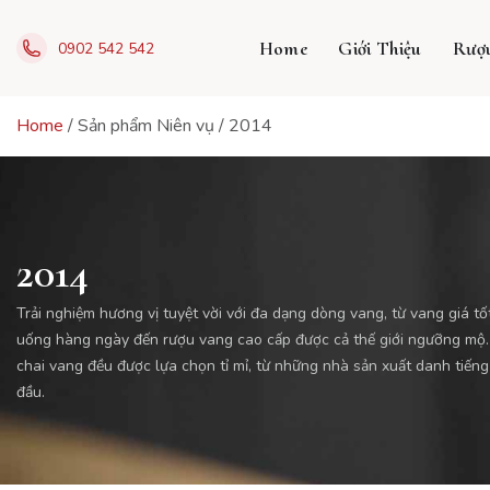
Skip
to
Home
Giới Thiệu
Rượ
0902 542 542
content
Home
/
Sản phẩm Niên vụ
/
2014
2014
Trải nghiệm hương vị tuyệt vời với đa dạng dòng vang, từ vang giá tố
uống hàng ngày đến rượu vang cao cấp được cả thế giới ngưỡng mộ.
chai vang đều được lựa chọn tỉ mỉ, từ những nhà sản xuất danh tiến
đầu.